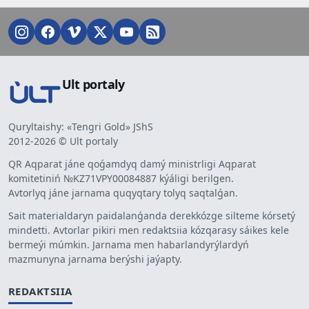
Ult portaly
Quryltaishy: «Tengri Gold» JShS
2012-2026 © Ult portaly
QR Aqparat jáne qoǵamdyq damý ministrligi Aqparat
komitetiniń №KZ71VPY00084887 kýáligi berilgen.
Avtorlyq jáne jarnama quqyqtary tolyq saqtalǵan.
Sait materialdaryn paidalanǵanda derekkózge silteme kórsetý
mindetti. Avtorlar pikiri men redaktsiia kózqarasy sáikes kele
bermeýi múmkin. Jarnama men habarlandyrýlardyń
mazmunyna jarnama berýshi jaýapty.
REDAKTSIIA