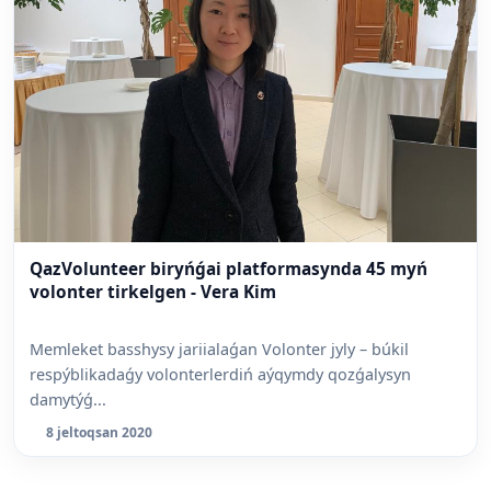
QazVolunteer biryńǵai platformasynda 45 myń
volonter tirkelgen - Vera Kim
Memleket basshysy jariialaǵan Volonter jyly – búkil
respýblikadaǵy volonterlerdiń aýqymdy qozǵalysyn
damytýǵ...
8 jeltoqsan 2020