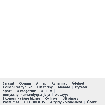
Saiasat
Qoǵam
Aimaq
Rýhaniiat
Ádebiet
Ekinshi respýblika
Ult tarihy
Álemde
Dyzeter
Sport
U magazine
ULT TV
Jumysshy mamandyqtar jyly!
Aqsaýyt
Ekonomika jáne biznes
Qylmys
Ult ainasy
Posttimes
ULT OBEKTIV
Aityldy - oryndaldy!
Ózekti