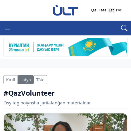
Қаз
Төте
Lat
Рус
Kirill
Latyn
Tóte
#QazVolunteer
Osy teg boiynsha jariialanǵan materialdar.