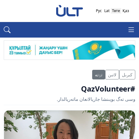
Рус
Lat
Төте
Қаз
كىرىل
لاتىن
تٶتە
#QazVolunteer
وسى تەگ بويىنشا جاريالانعان ماتەريالدار.