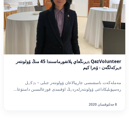
QazVolunteer بٸرىڭعاي پلاتفورماسىندا 45 مىڭ ۆولونتەر
تٸركەلگەن - ۆەرا كيم
مەملەكەت باسشىسى جارييالاعان ۆولونتەر جىلى – بٷكٸل
رەسپۋبليكاداعى ۆولونتەرلەردٸڭ اۋقىمدى قوزعالىسىن دامىتۋعا...
8 جەلتوقسان 2020