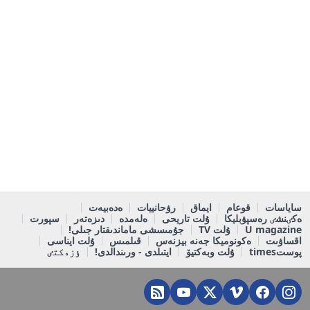
ساياسات
قوعام
ايماق
رۋحانييات
ەدەبيەت
ەكٸنشٸ رەسپۋبليكا
ۇلت تاريحى
ەلەمدە
دىزەتەر
سپورت
U magazine
ۇلت TV
جۇمىسشى ماماندىقتار جىلى!
اقساۋىت
ەكونوميكا جەنە بيزنەس
قىلمىس
ۇلت ايناسى
پوستtimes
ۇلت وبەكتيۆ
ايتىلدى - ورىندالدى!
ٶزەكتٸ