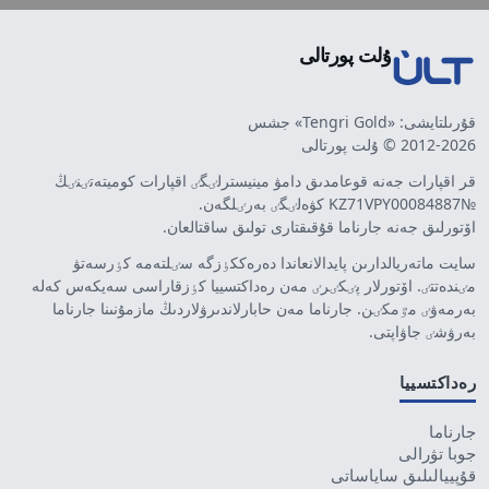
ۇلت پورتالى
قۇرىلتايشى: «Tengri Gold» جشس
2012-2026 © ۇلت پورتالى
قر اقپارات جەنە قوعامدىق دامۋ مينيسترلٸگٸ اقپارات كوميتەتٸنٸڭ
№KZ71VPY00084887 كۋەلٸگٸ بەرٸلگەن.
اۆتورلىق جەنە جارناما قۇقىقتارى تولىق ساقتالعان.
سايت ماتەريالدارىن پايدالانعاندا دەرەككٶزگە سٸلتەمە كٶرسەتۋ
مٸندەتتٸ. اۆتورلار پٸكٸرٸ مەن رەداكتسييا كٶزقاراسى سەيكەس كەلە
بەرمەۋٸ مٷمكٸن. جارناما مەن حابارلاندىرۋلاردىڭ مازمۇنىنا جارناما
بەرۋشٸ جاۋاپتى.
رەداكتسييا
جارناما
جوبا تۋرالى
قۇپييالىلىق ساياساتى