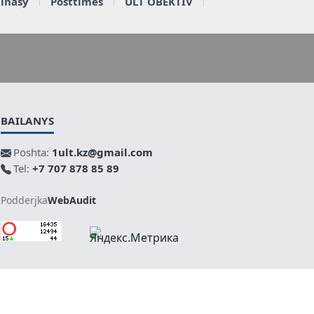
ainasy
Posttimes
ULT OBEKTIV
BAILANYS
Poshta:
1ult.kz@gmail.com
Tel:
+7 707 878 85 89
Podderjka
WebAudit