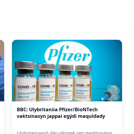
BBC: Ulybritaniia Pfizer/BioNTech
vaktsinasyn jappai egýdi maquldady
Ulybritaniianyń dári-dármek pen meditsinalyq