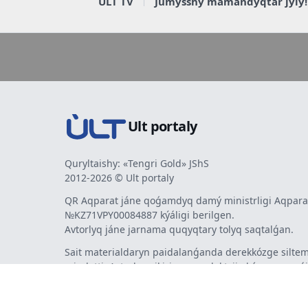
ULT TV
Jumysshy mamandyqtar jyly!
Ult portaly
Quryltaishy: «Tengri Gold» JShS
2012-2026 © Ult portaly
QR Aqparat jáne qoǵamdyq damý ministrligi Aqparat
№KZ71VPY00084887 kýáligi berilgen.
Avtorlyq jáne jarnama quqyqtary tolyq saqtalǵan.
Sait materialdaryn paidalanǵanda derekkózge siltem
mindetti. Avtorlar pikiri men redaktsiia kózqarasy sá
bermeýi múmkin. Jarnama men habarlandyrýlardy
jarnama berýshi jaýapty.