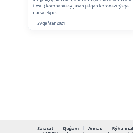
tiesili) kompaniiasy jasap jatqan koronavirýsqa
qarsy ekpes...
29 qańtar 2021
Saiasat
Qoǵam
Aimaq
Rýhaniia