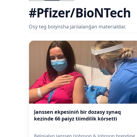
#Pfizer/BioNTech
Osy teg boiynsha jariialanǵan materialdar.
Janssen ekpesiniń bir dozasy synaq
kezinde 66 paiyz tiimdilik kórsetti
Belgiialyq Janssen (Johnson & Johnson brendine