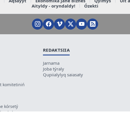
Aqsaýyt
Ekonomika jáne biznes
Qylmys
Ult 
Aityldy - oryndaldy!
Ózekti
REDAKTSIIA
Jarnama
Joba týraly
Qupiialylyq saiasaty
 komitetiniń
e kórsetý
ikes kele
ń mazmunyna