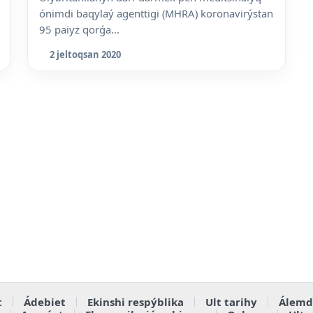
ónimdi baqylaý agenttigi (MHRA) koronavirýstan
95 paiyz qorǵa...
2 jeltoqsan 2020
t
Ádebiet
Ekinshi respýblika
Ult tarihy
Álemd