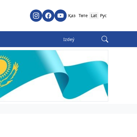
Қаз
Төте
Lat
Рус