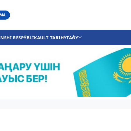
АМА
INSHI RESPÝBLIKA
ULT TARIHY
TAǴY