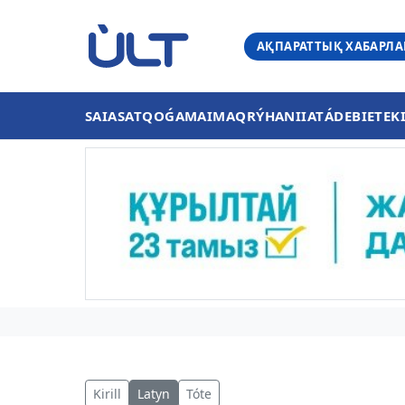
АҚПАРАТТЫҚ ХАБАРЛ
SAIASAT
QOǴAM
AIMAQ
RÝHANIIAT
ÁDEBIET
EK
Kirill
Latyn
Tóte