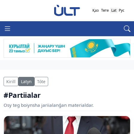
Қаз
Төте
Lat
Рус
Kirill
Latyn
Tóte
#Partiialar
Osy teg boiynsha jariialanǵan materialdar.