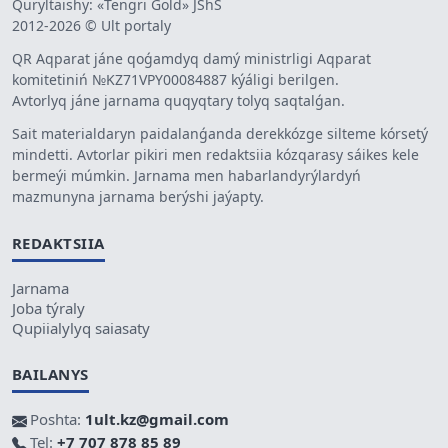
Quryltaishy: «Tengri Gold» JShS
2012-2026 © Ult portaly
QR Aqparat jáne qoǵamdyq damý ministrligi Aqparat
komitetiniń №KZ71VPY00084887 kýáligi berilgen.
Avtorlyq jáne jarnama quqyqtary tolyq saqtalǵan.
Sait materialdaryn paidalanǵanda derekkózge silteme kórsetý
mindetti. Avtorlar pikiri men redaktsiia kózqarasy sáikes kele
bermeýi múmkin. Jarnama men habarlandyrýlardyń
mazmunyna jarnama berýshi jaýapty.
REDAKTSIIA
Jarnama
Joba týraly
Qupiialylyq saiasaty
BAILANYS
Poshta:
1ult.kz@gmail.com
Tel:
+7 707 878 85 89