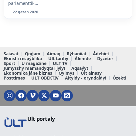
parlamenttik...
22 qazan 2020
Saiasat
Qoǵam
Aimaq
Rýhaniiat
Ádebiet
Ekinshi respýblika
Ult tarihy
Álemde
Dyzeter
Sport
U magazine
ULT TV
Jumysshy mamandyqtar jyly!
Aqsaýyt
Ekonomika jáne biznes
Qylmys
Ult ainasy
Posttimes
ULT OBEKTIV
Aityldy - oryndaldy!
Ózekti
Ult portaly