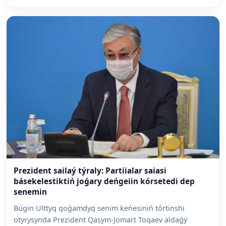
Prezident sailaý týraly: Partiialar saiasi
básekelestiktiń joǵary deńgeiin kórsetedi dep
senemin
Búgin Ulttyq qoǵamdyq senim keńesiniń tórtinshi
otyrysynda Prezident Qasym-Jomart Toqaev aldaǵy