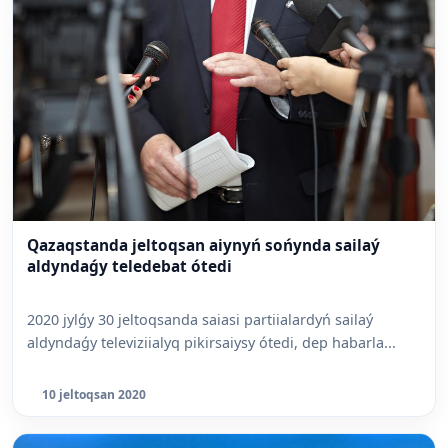
Qazaqstanda jeltoqsan aiynyń sońynda sailaý
aldyndaǵy teledebat ótedi
2020 jylǵy 30 jeltoqsanda saiasi partiialardyń sailaý
aldyndaǵy televiziialyq pikirsaiysy ótedi, dep habarla...
10 jeltoqsan 2020