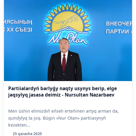
Partiialardyń barlyǵy naqty usynys berip, elge
jaqsylyq jasasa deimiz - Nursultan Nazarbaev
Men úshin elimizdiń eńseli erteńinen artyq arman da,
qundylyq ta joq. Búgin «Nur Otan» partiiasynyń
kezekten...
25 qarasha 2020