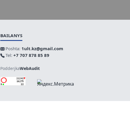
BAILANYS
Poshta:
1ult.kz@gmail.com
Tel:
+7 707 878 85 89
Podderjka
WebAudit