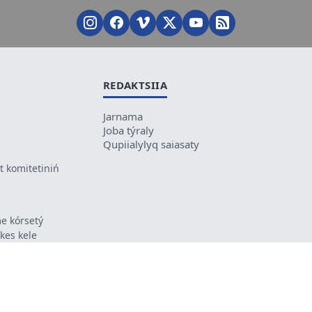
REDAKTSIIA
Jarnama
Joba týraly
Qupiialylyq saiasaty
 komitetiniń
e kórsetý
ikes kele
ń mazmunyna