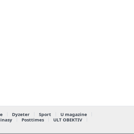
e
Dyzeter
Sport
U magazine
ainasy
Posttimes
ULT OBEKTIV