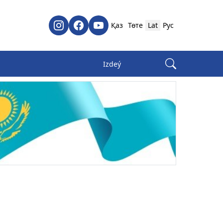
Қаз
Төте
Lat
Рус