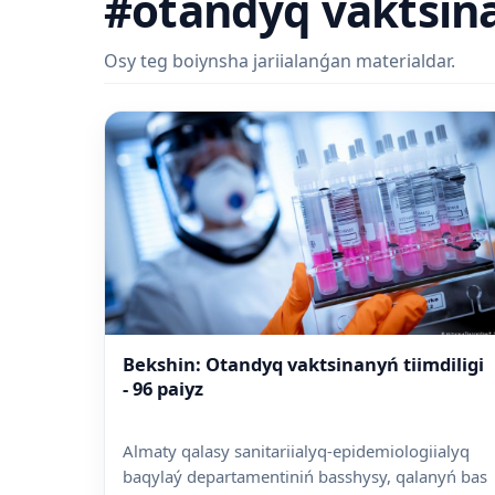
#otandyq vaktsina 
Osy teg boiynsha jariialanǵan materialdar.
Bekshin: Otandyq vaktsinanyń tiimdiligi
- 96 paiyz
Almaty qalasy sanitariialyq-epidemiologiialyq
baqylaý departamentiniń basshysy, qalanyń bas