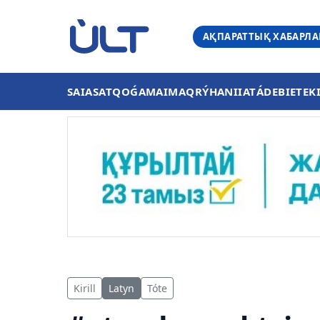
АҚПАРАТТЫҚ ХАБАРЛ
SAIASAT
QOǴAM
AIMAQ
RÝHANIIAT
ÁDEBIET
EK
Kirill
Latyn
Tóte