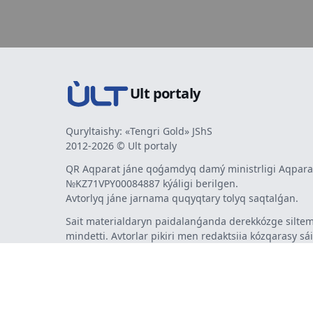
Ult portaly
Quryltaishy: «Tengri Gold» JShS
2012-2026 © Ult portaly
QR Aqparat jáne qoǵamdyq damý ministrligi Aqparat
№KZ71VPY00084887 kýáligi berilgen.
Avtorlyq jáne jarnama quqyqtary tolyq saqtalǵan.
Sait materialdaryn paidalanǵanda derekkózge siltem
mindetti. Avtorlar pikiri men redaktsiia kózqarasy sá
bermeýi múmkin. Jarnama men habarlandyrýlardy
jarnama berýshi jaýapty.