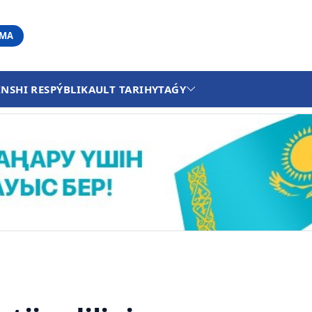
АМА
INSHI RESPÝBLIKA
ULT TARIHY
TAǴY