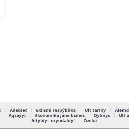
t
Ádebiet
Ekinshi respýblika
Ult tarihy
Álemd
Aqsaýyt
Ekonomika jáne biznes
Qylmys
Ult 
Aityldy - oryndaldy!
Ózekti