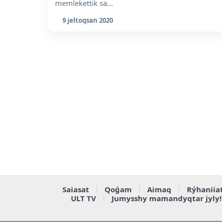
memlekettik sa...
9 jeltoqsan 2020
Saiasat
Qoǵam
Aimaq
Rýhaniia
ULT TV
Jumysshy mamandyqtar jyly!