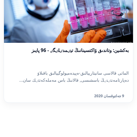
بەكشين: وتاندىق ۆاكتسينانىڭ تيٸمدٸلٸگٸ - 96 پايىز
الماتى قالاسى سانيتارييالىق-ەپيدەميولوگييالىق باقىلاۋ
دەپارتامەنتٸنٸڭ باسشىسى, قالانىڭ باس مەملەكەتتٸك سان...
9 جەلتوقسان 2020