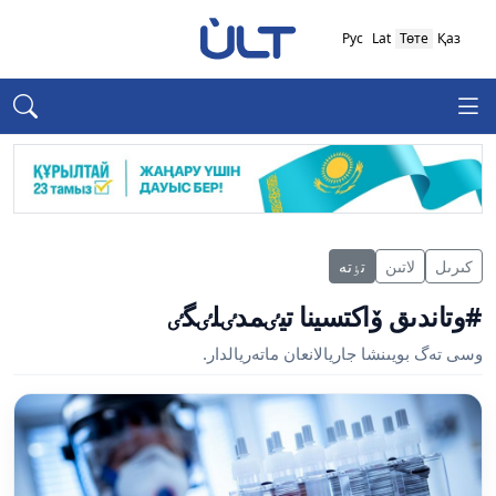
Рус
Lat
Төте
Қаз
كىرىل
لاتىن
تٶتە
#وتاندىق ۆاكتسينا تيٸمدٸلٸگٸ
وسى تەگ بويىنشا جاريالانعان ماتەريالدار.