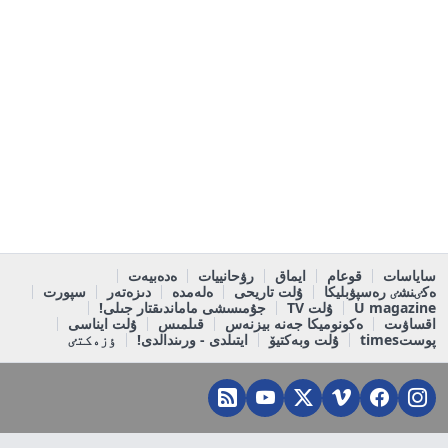
ساياسات
قوعام
ايماق
رۋحانييات
ەدەبيەت
ەكٸنشٸ رەسپۋبليكا
ۇلت تاريحى
ەلەمدە
دىزەتەر
سپورت
U magazine
ۇلت TV
جۇمىسشى ماماندىقتار جىلى!
اقساۋىت
ەكونوميكا جەنە بيزنەس
قىلمىس
ۇلت ايناسى
پوستtimes
ۇلت وبەكتيۆ
ايتىلدى - ورىندالدى!
ٶزەكتٸ