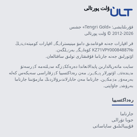
ۇلت پورتالى
قۇرىلتايشى: «Tengri Gold» جشس
2012-2026 © ۇلت پورتالى
قر اقپارات جەنە قوعامدىق دامۋ مينيسترلٸگٸ اقپارات كوميتەتٸنٸڭ
№KZ71VPY00084887 كۋەلٸگٸ بەرٸلگەن.
اۆتورلىق جەنە جارناما قۇقىقتارى تولىق ساقتالعان.
سايت ماتەريالدارىن پايدالانعاندا دەرەككٶزگە سٸلتەمە كٶرسەتۋ
مٸندەتتٸ. اۆتورلار پٸكٸرٸ مەن رەداكتسييا كٶزقاراسى سەيكەس كەلە
بەرمەۋٸ مٷمكٸن. جارناما مەن حابارلاندىرۋلاردىڭ مازمۇنىنا جارناما
بەرۋشٸ جاۋاپتى.
رەداكتسييا
جارناما
جوبا تۋرالى
قۇپييالىلىق ساياساتى