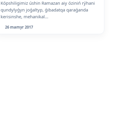
Kópshiligimiz úshin Ramazan aiy óziniń rýhani
qundylyǵyn joǵaltyp, ǵibadatqa qaraǵanda
kerisinshe, mehanikal...
26 mamyr 2017