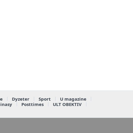
e
Dyzeter
Sport
U magazine
ainasy
Posttimes
ULT OBEKTIV