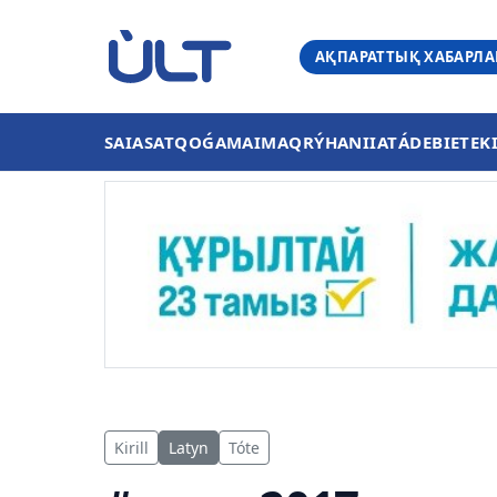
АҚПАРАТТЫҚ ХАБАРЛ
SAIASAT
QOǴAM
AIMAQ
RÝHANIIAT
ÁDEBIET
EK
Kirill
Latyn
Tóte