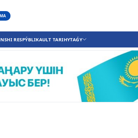
АМА
INSHI RESPÝBLIKA
ULT TARIHY
TAǴY