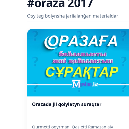
#oraza 2017
Osy teg boiynsha jariialanǵan materialdar.
Orazada jii qoiylatyn suraqtar
Qurmetti oqyrman! Qasietti Ramazan aiy