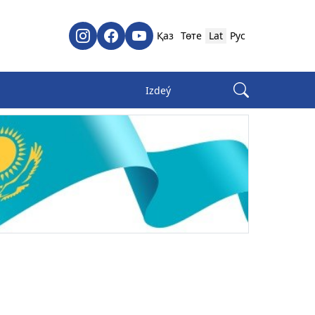
Қаз
Төте
Lat
Рус