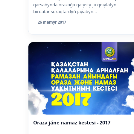
qarsańynda orazaǵa qatysty jii qoiylatyn
birqatar suraqtardyń jaýabyn...
26 mamyr 2017
Oraza jáne namaz kestesi - 2017