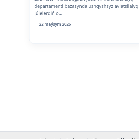
departamenti bazasynda ushqyshsyz aviatsiialyq
júielerdiń o...
22 maýsym 2026