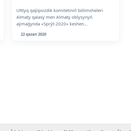
Ulttyq qaýipsizdik komitetiniń bólimsheleri
Almaty qalasy men Almaty oblysynyń
aýmaǵynda «Sprýt-2020» keshen...
22 qazan 2020