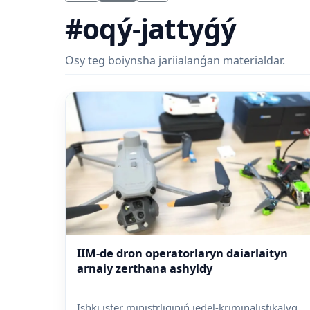
#oqý-jattyǵý
Osy teg boiynsha jariialanǵan materialdar.
IIM-de dron operatorlaryn daiarlaityn
arnaiy zerthana ashyldy
Ishki ister ministrliginiń jedel-kriminalistikalyq