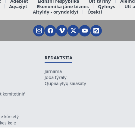
t
Ádebiet
Ekinshi respýblika
Ult tarihy
Álemd
Aqsaýyt
Ekonomika jáne biznes
Qylmys
Ult 
Aityldy - oryndaldy!
Ózekti
REDAKTSIIA
Jarnama
Joba týraly
Qupiialylyq saiasaty
 komitetiniń
e kórsetý
ikes kele
ń mazmunyna