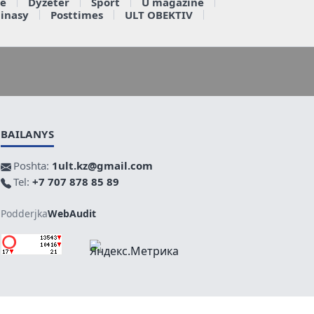
e
Dyzeter
Sport
U magazine
ainasy
Posttimes
ULT OBEKTIV
BAILANYS
Poshta:
1ult.kz@gmail.com
Tel:
+7 707 878 85 89
Podderjka
WebAudit