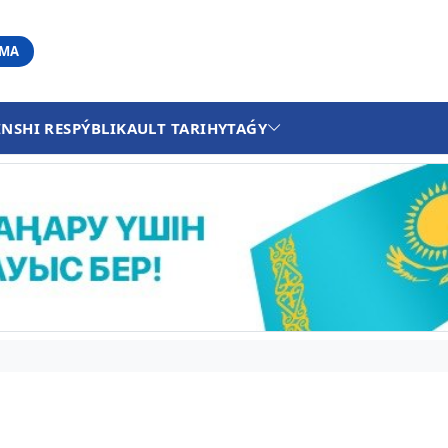
АМА
INSHI RESPÝBLIKA
ULT TARIHY
TAǴY