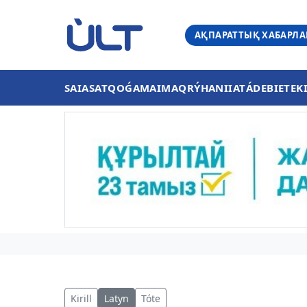
АҚПАРАТТЫҚ ХАБАРЛ
SAIASAT
QOǴAM
AIMAQ
RÝHANIIAT
ÁDEBIET
EK
Kirill
Latyn
Tóte