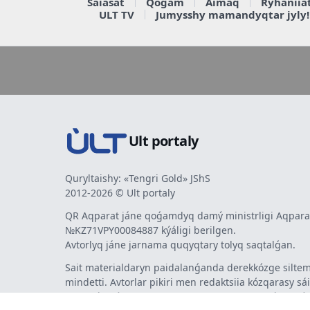
Saiasat
Qoǵam
Aimaq
Rýhaniia
ULT TV
Jumysshy mamandyqtar jyly!
Ult portaly
Quryltaishy: «Tengri Gold» JShS
2012-2026 © Ult portaly
QR Aqparat jáne qoǵamdyq damý ministrligi Aqparat
№KZ71VPY00084887 kýáligi berilgen.
Avtorlyq jáne jarnama quqyqtary tolyq saqtalǵan.
Sait materialdaryn paidalanǵanda derekkózge siltem
mindetti. Avtorlar pikiri men redaktsiia kózqarasy sá
bermeýi múmkin. Jarnama men habarlandyrýlardy