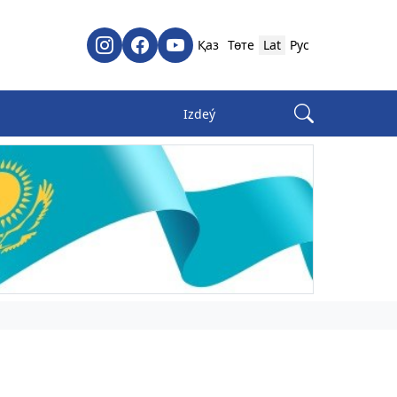
Қаз
Төте
Lat
Рус