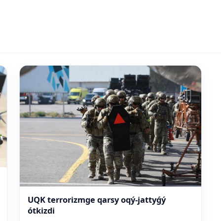
UQK terrorizmge qarsy oqý-jattyǵý
ótkizdi