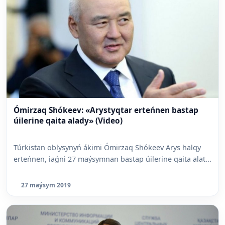
Ómirzaq Shókeev: «Arystyqtar erteńnen bastap
úilerine qaita alady» (Video)
Túrkistan oblysynyń ákimi Ómirzaq Shókeev Arys halqy
erteńnen, iaǵni 27 maýsymnan bastap úilerine qaita alat...
27 maýsym 2019