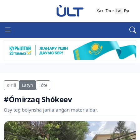
Қаз
Төте
Lat
Рус
Kirill
Latyn
Tóte
#Ómirzaq Shókeev
Osy teg boiynsha jariialanǵan materialdar.