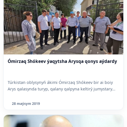
Ómirzaq Shókeev ýaqytsha Arysqa qonys aýdardy
Túrkistan oblysynyń ákimi Ómirzaq Shókeev bir ai boiy
Arys qalasynda turyp, qalany qalpyna keltirý jumystary...
28 maýsym 2019