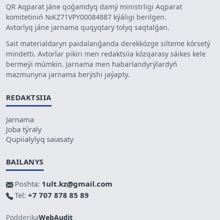
QR Aqparat jáne qoǵamdyq damý ministrligi Aqparat
komitetiniń №KZ71VPY00084887 kýáligi berilgen.
Avtorlyq jáne jarnama quqyqtary tolyq saqtalǵan.
Sait materialdaryn paidalanǵanda derekkózge silteme kórsetý
mindetti. Avtorlar pikiri men redaktsiia kózqarasy sáikes kele
bermeýi múmkin. Jarnama men habarlandyrýlardyń
mazmunyna jarnama berýshi jaýapty.
REDAKTSIIA
Jarnama
Joba týraly
Qupiialylyq saiasaty
BAILANYS
Poshta:
1ult.kz@gmail.com
Tel:
+7 707 878 85 89
Podderjka
WebAudit