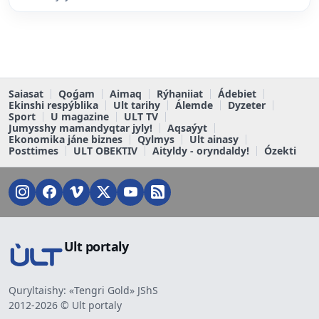
Saiasat
Qoǵam
Aimaq
Rýhaniiat
Ádebiet
Ekinshi respýblika
Ult tarihy
Álemde
Dyzeter
Sport
U magazine
ULT TV
Jumysshy mamandyqtar jyly!
Aqsaýyt
Ekonomika jáne biznes
Qylmys
Ult ainasy
Posttimes
ULT OBEKTIV
Aityldy - oryndaldy!
Ózekti
Ult portaly
Quryltaishy: «Tengri Gold» JShS
2012-2026 © Ult portaly