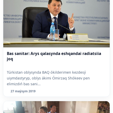
Bas sanitar: Arys qalasynda eshqandai radiatsiia
joq
Túrkistan oblysynda BAQ ókilderimen kezdesý
uiymdastyryp, oblys ákimi Ómirzaq Shókeev pen
elimizdiń bas sani...
27 maýsym 2019