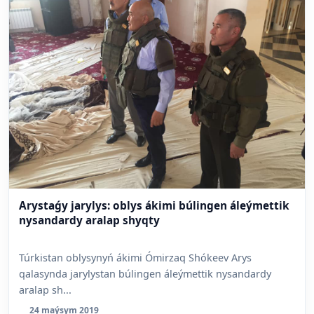
Arystaǵy jarylys: oblys ákimi búlingen áleýmettik
nysandardy aralap shyqty
Túrkistan oblysynyń ákimi Ómirzaq Shókeev Arys
qalasynda jarylystan búlingen áleýmettik nysandardy
aralap sh...
24 maýsym 2019