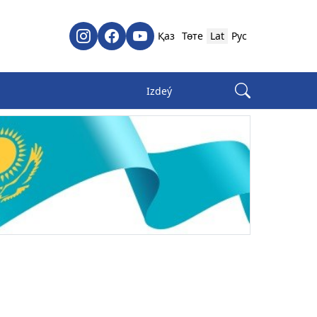
Қаз
Төте
Lat
Рус