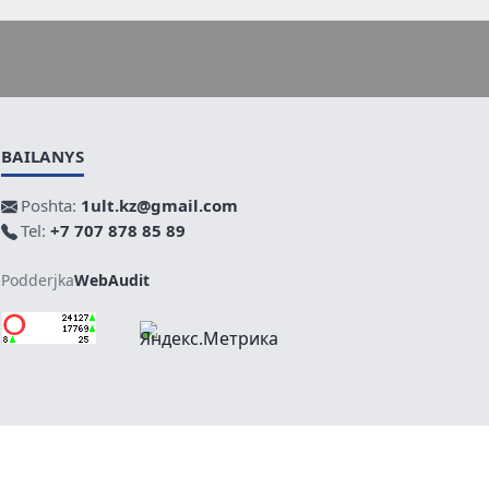
BAILANYS
Poshta:
1ult.kz@gmail.com
Tel:
+7 707 878 85 89
Podderjka
WebAudit