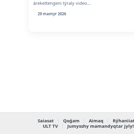
árekettengeni týraly video...
29 mamyr 2026
Saiasat
Qoǵam
Aimaq
Rýhaniia
ULT TV
Jumysshy mamandyqtar jyly!