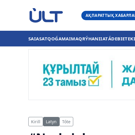
АҚПАРАТТЫҚ ХАБАРЛ
SAIASAT
QOǴAM
AIMAQ
RÝHANIIAT
ÁDEBIET
EK
Kirill
Latyn
Tóte