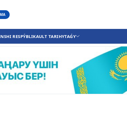
АМА
INSHI RESPÝBLIKA
ULT TARIHY
TAǴY