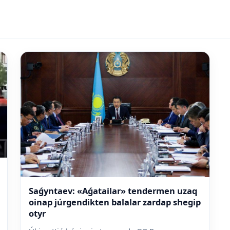
Saǵyntaev: «Aǵatailar» tendermen uzaq
oinap júrgendikten balalar zardap shegip
otyr