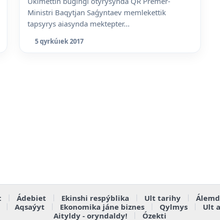
Úkimettiń búgingi otyrysynda QR Premer-
Ministri Baqytjan Saǵyntaev memlekettik
tapsyrys aiasynda mektepter...
5 qyrkúıek 2017
t
Ádebiet
Ekinshi respýblika
Ult tarihy
Álemd
Aqsaýyt
Ekonomika jáne biznes
Qylmys
Ult 
Aityldy - oryndaldy!
Ózekti