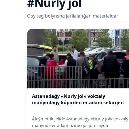
#Nurly jol
Osy teg boiynsha jariialanǵan materialdar.
Astanadaǵy «Nurly jol» vokzaly
mańyndaǵy kópirden er adam sekirgen
Áleýmettik jelide Astanadaǵy «Nurly jol» vokzaly
mańynda er adam ózine qol jumsaýǵa