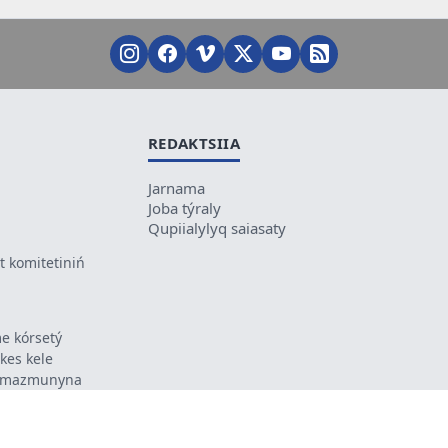
REDAKTSIIA
Jarnama
Joba týraly
Qupiialylyq saiasaty
 komitetiniń
e kórsetý
ikes kele
ń mazmunyna