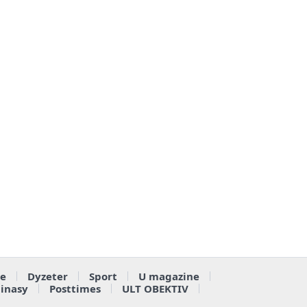
e
Dyzeter
Sport
U magazine
ainasy
Posttimes
ULT OBEKTIV