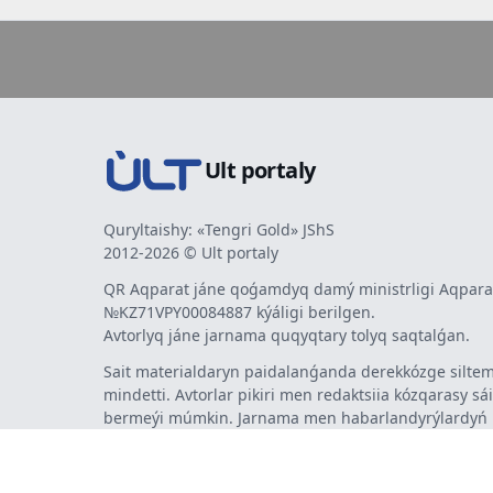
Ult portaly
Quryltaishy: «Tengri Gold» JShS
2012-2026 © Ult portaly
QR Aqparat jáne qoǵamdyq damý ministrligi Aqparat
№KZ71VPY00084887 kýáligi berilgen.
Avtorlyq jáne jarnama quqyqtary tolyq saqtalǵan.
Sait materialdaryn paidalanǵanda derekkózge siltem
mindetti. Avtorlar pikiri men redaktsiia kózqarasy sá
bermeýi múmkin. Jarnama men habarlandyrýlardy
jarnama berýshi jaýapty.