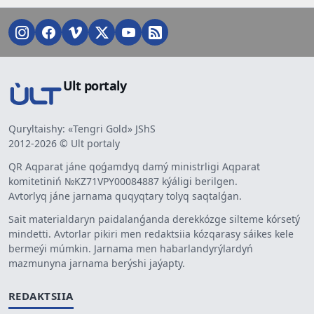
Ult portaly
Quryltaishy: «Tengri Gold» JShS
2012-2026 © Ult portaly
QR Aqparat jáne qoǵamdyq damý ministrligi Aqparat
komitetiniń №KZ71VPY00084887 kýáligi berilgen.
Avtorlyq jáne jarnama quqyqtary tolyq saqtalǵan.
Sait materialdaryn paidalanǵanda derekkózge silteme kórsetý
mindetti. Avtorlar pikiri men redaktsiia kózqarasy sáikes kele
bermeýi múmkin. Jarnama men habarlandyrýlardyń
mazmunyna jarnama berýshi jaýapty.
REDAKTSIIA