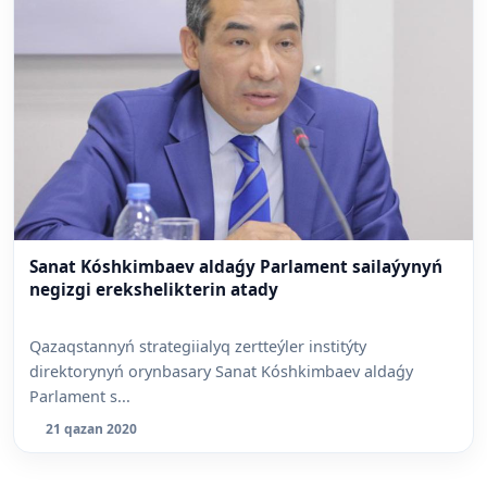
Sanat Kóshkimbaev aldaǵy Parlament sailaýynyń
negizgi erekshelikterin atady
Qazaqstannyń strategiialyq zertteýler institýty
direktorynyń orynbasary Sanat Kóshkimbaev aldaǵy
Parlament s...
21 qazan 2020