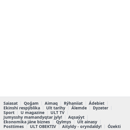
Saiasat
Qoǵam
Aimaq
Rýhaniiat
Ádebiet
Ekinshi respýblika
Ult tarihy
Álemde
Dyzeter
Sport
U magazine
ULT TV
Jumysshy mamandyqtar jyly!
Aqsaýyt
Ekonomika jáne biznes
Qylmys
Ult ainasy
Posttimes
ULT OBEKTIV
Aityldy - oryndaldy!
Ózekti