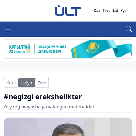
Қаз
Төте
Lat
Рус
Kirill
Latyn
Tóte
#negizgi erekshelikter
Osy teg boiynsha jariialanǵan materialdar.