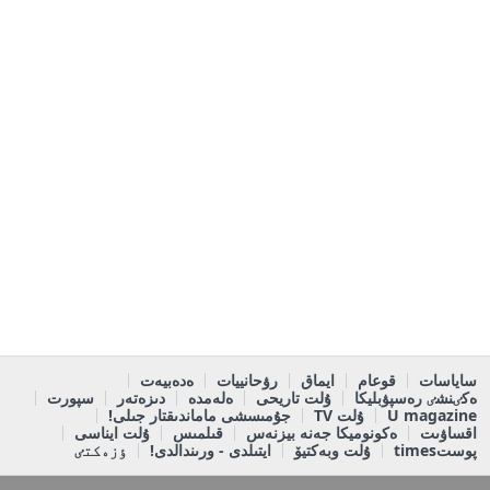
ساياسات
قوعام
ايماق
رۋحانييات
ەدەبيەت
ەكٸنشٸ رەسپۋبليكا
ۇلت تاريحى
ەلەمدە
دىزەتەر
سپورت
U magazine
ۇلت TV
جۇمىسشى ماماندىقتار جىلى!
اقساۋىت
ەكونوميكا جەنە بيزنەس
قىلمىس
ۇلت ايناسى
پوستtimes
ۇلت وبەكتيۆ
ايتىلدى - ورىندالدى!
ٶزەكتٸ