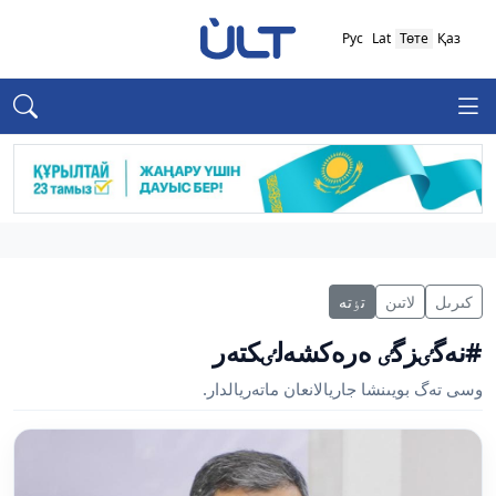
Рус
Lat
Төте
Қаз
كىرىل
لاتىن
تٶتە
#نەگٸزگٸ ەرەكشەلٸكتەر
وسى تەگ بويىنشا جاريالانعان ماتەريالدار.