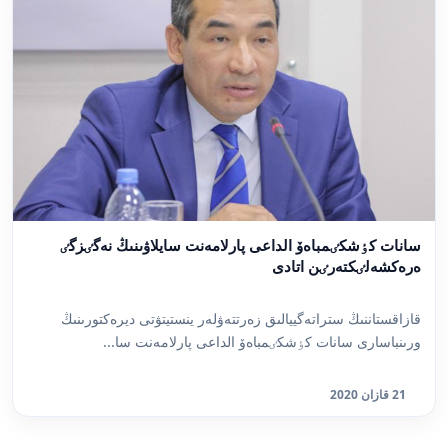
سانات كٶشكٸمباەۆ الداعى پارلامەنت سايلاۋىنىڭ نەگٸزگٸ
ەرەكشەلٸكتەرٸن اتادى
قازاقستاننىڭ ستراتەگييالىق زەرتتەۋلەر ينستيتۋتى ديرەكتورىنىڭ
ورىنباسارى سانات كٶشكٸمباەۆ الداعى پارلامەنت سا...
21 قازان 2020