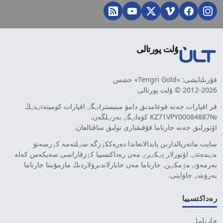
ۇلت پورتالى
قۇرىلتايشى: «Tengri Gold» جشس
2012-2026 © ۇلت پورتالى
قر اقپارات جەنە قوعامدىق دامۋ مينيسترلٸگٸ اقپارات كوميتەتٸنٸڭ
№KZ71VPY00084887 كۋەلٸگٸ بەرٸلگەن.
اۆتورلىق جەنە جارناما قۇقىقتارى تولىق ساقتالعان.
سايت ماتەريالدارىن پايدالانعاندا دەرەككٶزگە سٸلتەمە كٶرسەتۋ
مٸندەتتٸ. اۆتورلار پٸكٸرٸ مەن رەداكتسييا كٶزقاراسى سەيكەس كەلە
بەرمەۋٸ مٷمكٸن. جارناما مەن حابارلاندىرۋلاردىڭ مازمۇنىنا جارناما
بەرۋشٸ جاۋاپتى.
رەداكتسييا
جارناما