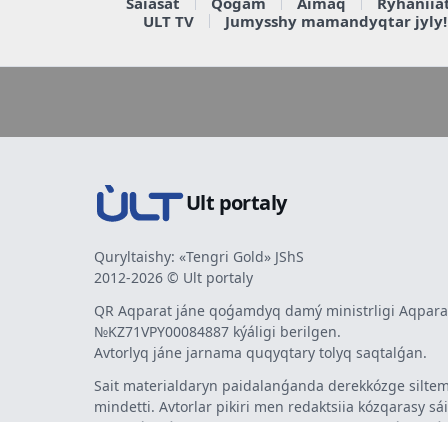
Saiasat
Qoǵam
Aimaq
Rýhaniia
ULT TV
Jumysshy mamandyqtar jyly!
Ult portaly
Quryltaishy: «Tengri Gold» JShS
2012-2026 © Ult portaly
QR Aqparat jáne qoǵamdyq damý ministrligi Aqparat
№KZ71VPY00084887 kýáligi berilgen.
Avtorlyq jáne jarnama quqyqtary tolyq saqtalǵan.
Sait materialdaryn paidalanǵanda derekkózge siltem
mindetti. Avtorlar pikiri men redaktsiia kózqarasy sá
bermeýi múmkin. Jarnama men habarlandyrýlardy