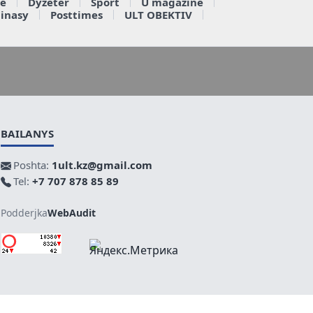
e
Dyzeter
Sport
U magazine
ainasy
Posttimes
ULT OBEKTIV
BAILANYS
Poshta:
1ult.kz@gmail.com
Tel:
+7 707 878 85 89
Podderjka
WebAudit