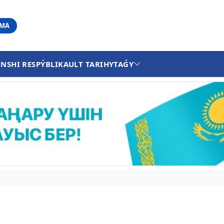
АМА
INSHI RESPÝBLIKA
ULT TARIHY
TAǴY