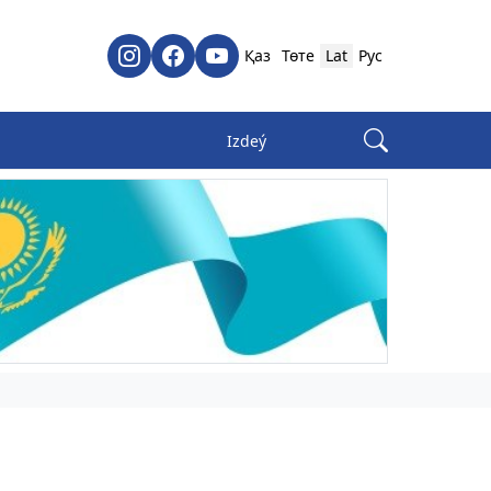
Қаз
Төте
Lat
Рус