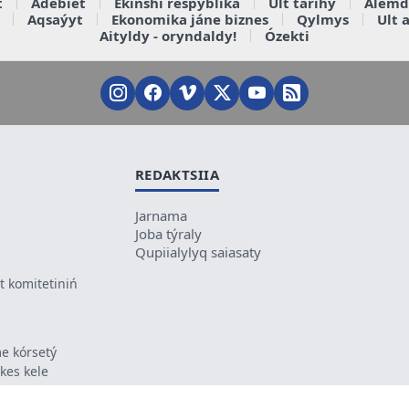
t
Ádebiet
Ekinshi respýblika
Ult tarihy
Álemd
Aqsaýyt
Ekonomika jáne biznes
Qylmys
Ult 
Aityldy - oryndaldy!
Ózekti
REDAKTSIIA
Jarnama
Joba týraly
Qupiialylyq saiasaty
 komitetiniń
e kórsetý
ikes kele
ń mazmunyna