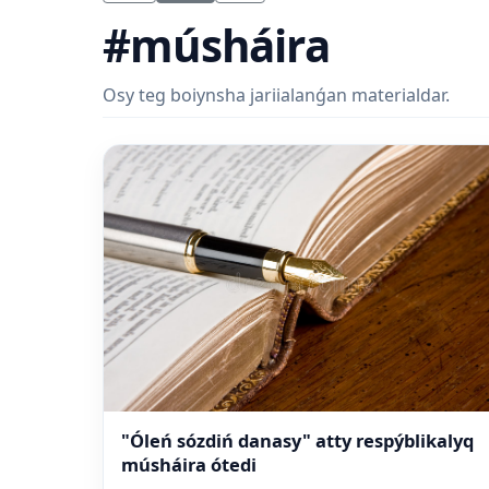
#músháira
Osy teg boiynsha jariialanǵan materialdar.
"Óleń sózdiń danasy" atty respýblikalyq
músháira ótedi