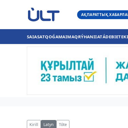
АҚПАРАТТЫҚ ХАБАРЛ
SAIASAT
QOǴAM
AIMAQ
RÝHANIIAT
ÁDEBIET
EK
Kirill
Latyn
Tóte