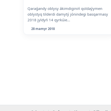
Qaraǵandy oblysy ákimdiginiń qoldaýymen
oblystyq tilderdi damytý jónindegi basqarmasy
2018 jyldyń 14 qyrkúie...
28 mamyr 2018