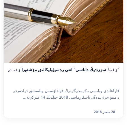
"ٶلەڭ سٶزدٸڭ داناسى" اتتى رەسپۋبليكالىق مٷشەيرا ٶتەدٸ
قاراعاندى وبلىسى ەكٸمدٸگٸنٸڭ قولداۋىمەن وبلىستىق تٸلدەردٸ
دامىتۋ جٶنٸندەگٸ باسقارماسى 2018 جىلدىڭ 14 قىركٷيە...
28 مامىر 2018