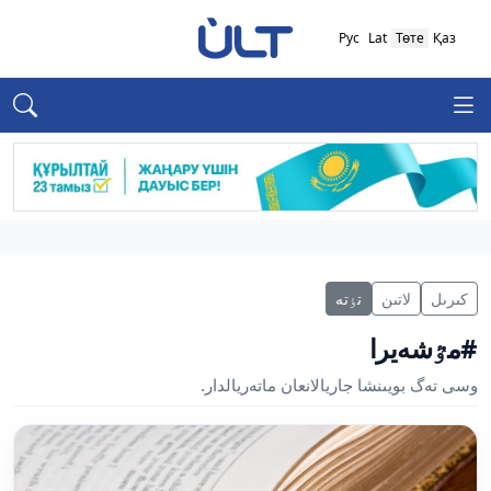
Рус
Lat
Төте
Қаз
كىرىل
لاتىن
تٶتە
#مٷشەيرا
وسى تەگ بويىنشا جاريالانعان ماتەريالدار.