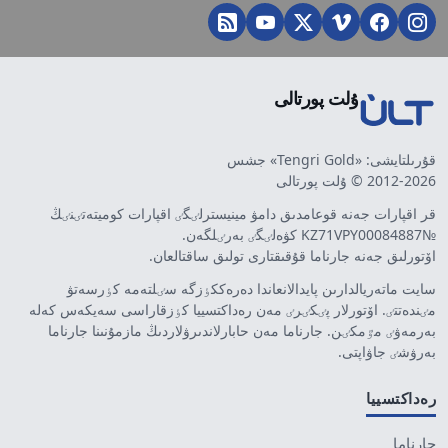
ۇلت پورتالى
قۇرىلتايشى: «Tengri Gold» جشس
2012-2026 © ۇلت پورتالى
قر اقپارات جەنە قوعامدىق دامۋ مينيسترلٸگٸ اقپارات كوميتەتٸنٸڭ
№KZ71VPY00084887 كۋەلٸگٸ بەرٸلگەن.
اۆتورلىق جەنە جارناما قۇقىقتارى تولىق ساقتالعان.
سايت ماتەريالدارىن پايدالانعاندا دەرەككٶزگە سٸلتەمە كٶرسەتۋ
مٸندەتتٸ. اۆتورلار پٸكٸرٸ مەن رەداكتسييا كٶزقاراسى سەيكەس كەلە
بەرمەۋٸ مٷمكٸن. جارناما مەن حابارلاندىرۋلاردىڭ مازمۇنىنا جارناما
بەرۋشٸ جاۋاپتى.
رەداكتسييا
جارناما