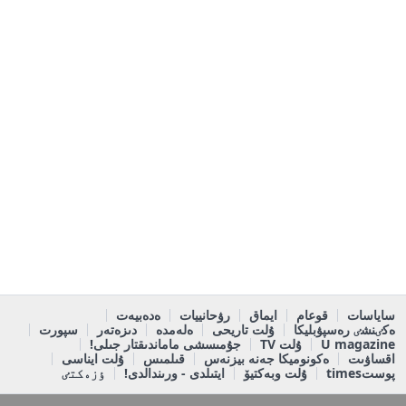
ساياسات
قوعام
ايماق
رۋحانييات
ەدەبيەت
ەكٸنشٸ رەسپۋبليكا
ۇلت تاريحى
ەلەمدە
دىزەتەر
سپورت
U magazine
ۇلت TV
جۇمىسشى ماماندىقتار جىلى!
اقساۋىت
ەكونوميكا جەنە بيزنەس
قىلمىس
ۇلت ايناسى
پوستtimes
ۇلت وبەكتيۆ
ايتىلدى - ورىندالدى!
ٶزەكتٸ