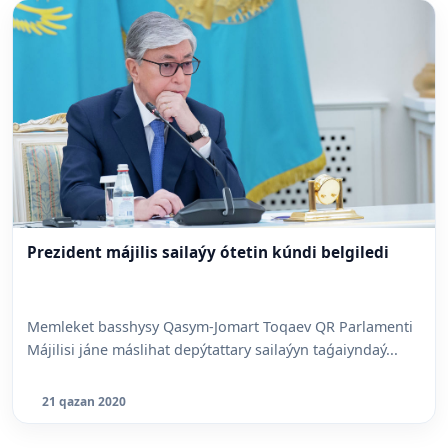
Prezident májilis sailaýy ótetin kúndi belgiledi
Memleket basshysy Qasym-Jomart Toqaev QR Parlamenti
Májilisi jáne máslihat depýtattary sailaýyn taǵaiyndaý...
21 qazan 2020