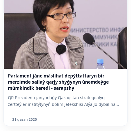
Parlament jáne máslihat depýttattaryn bir
merzimde sailaý qarjy shyǵynyn únemdeýge
múmkindik beredi - sarapshy
QR Prezidenti janyndaǵy Qazaqstan strategiialyq
zertteýler institýtynyń bólim jetekshisi Alýa Joldybalina...
21 qazan 2020