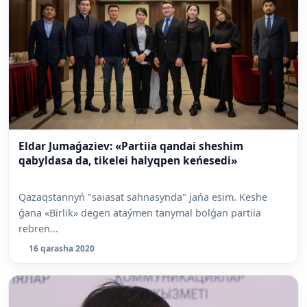
Eldar Jumaǵaziev: «Partiia qandai sheshim
qabyldasa da, tikelei halyqpen keńesedi»
Qazaqstannyń "saiasat sahnasynda" jańa esim. Keshe
ǵana «Birlik» degen ataýmen tanymal bolǵan partiia
rebren...
16 qarasha 2020