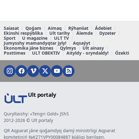
Saiasat
Qoǵam
Aimaq
Rýhaniiat
Ádebiet
Ekinshi respýblika
Ult tarihy
Álemde
Dyzeter
Sport
U magazine
ULT TV
Jumysshy mamandyqtar jyly!
Aqsaýyt
Ekonomika jáne biznes
Qylmys
Ult ainasy
Posttimes
ULT OBEKTIV
Aityldy - oryndaldy!
Ózekti
Ult portaly
Quryltaishy: «Tengri Gold» JShS
2012-2026 © Ult portaly
QR Aqparat jáne qoǵamdyq damý ministrligi Aqparat
komitetiniń №KZ71VPY00084887 kýáligi berilgen.