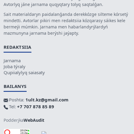
Avtorlyq jáne jarnama quqyqtary tolyq saqtalǵan.
Sait materialdaryn paidalanǵanda derekkózge silteme kórsetý
mindetti. Avtorlar pikiri men redaktsiia kózqarasy sáikes kele
bermeýi múmkin. Jarnama men habarlandyrýlardyń
mazmunyna jarnama berýshi jaýapty.
REDAKTSIIA
Jarnama
Joba týraly
Qupiialylyq saiasaty
BAILANYS
Poshta:
1ult.kz@gmail.com
Tel:
+7 707 878 85 89
Podderjka
WebAudit