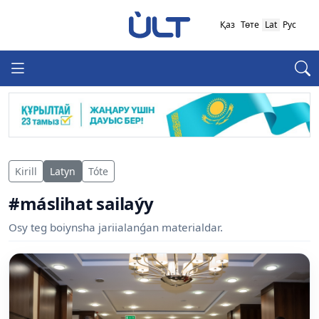
Қаз
Төте
Lat
Рус
Kirill
Latyn
Tóte
#máslihat sailaýy
Osy teg boiynsha jariialanǵan materialdar.