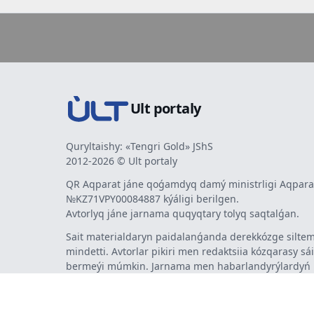
Ult portaly
Quryltaishy: «Tengri Gold» JShS
2012-2026 © Ult portaly
QR Aqparat jáne qoǵamdyq damý ministrligi Aqparat
№KZ71VPY00084887 kýáligi berilgen.
Avtorlyq jáne jarnama quqyqtary tolyq saqtalǵan.
Sait materialdaryn paidalanǵanda derekkózge siltem
mindetti. Avtorlar pikiri men redaktsiia kózqarasy sá
bermeýi múmkin. Jarnama men habarlandyrýlardy
jarnama berýshi jaýapty.