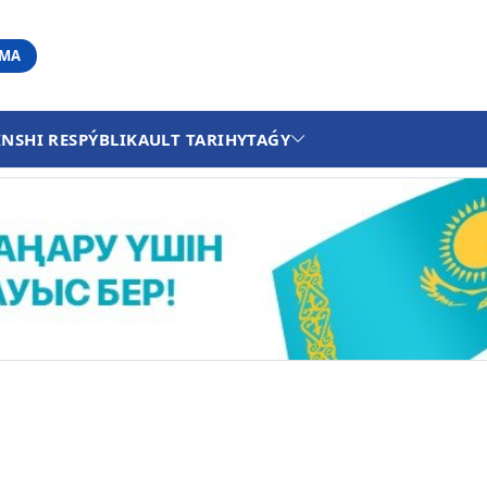
АМА
INSHI RESPÝBLIKA
ULT TARIHY
TAǴY