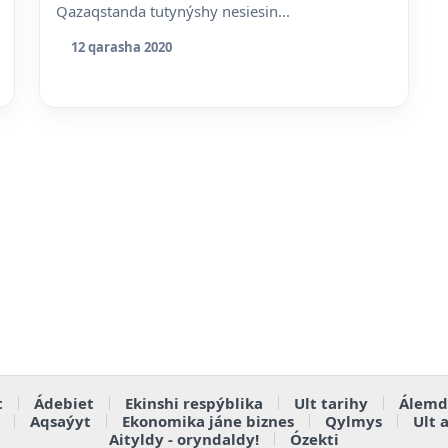
Qazaqstanda tutynýshy nesiesin...
12 qarasha 2020
t
Ádebiet
Ekinshi respýblika
Ult tarihy
Álemd
Aqsaýyt
Ekonomika jáne biznes
Qylmys
Ult 
Aityldy - oryndaldy!
Ózekti