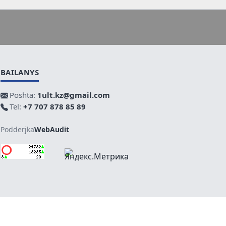
BAILANYS
Poshta:
1ult.kz@gmail.com
Tel:
+7 707 878 85 89
Podderjka
WebAudit