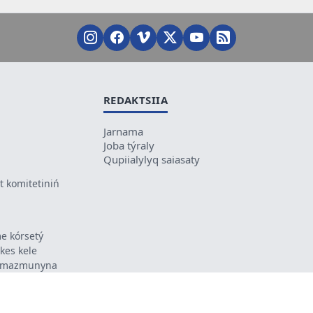
REDAKTSIIA
Jarnama
Joba týraly
Qupiialylyq saiasaty
 komitetiniń
e kórsetý
ikes kele
ń mazmunyna