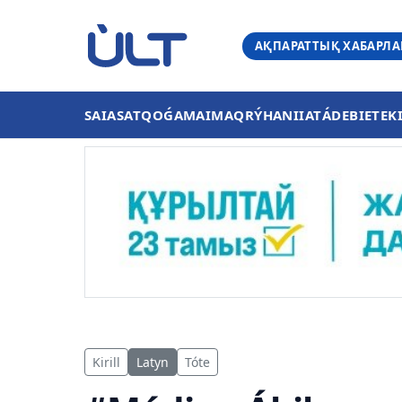
АҚПАРАТТЫҚ ХАБАРЛ
SAIASAT
QOǴAM
AIMAQ
RÝHANIIAT
ÁDEBIET
EK
Kirill
Latyn
Tóte