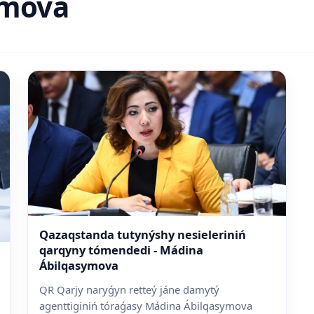
ymova
Qazaqstanda tutynýshy nesieleriniń
qarqyny tómendedi - Mádina
Ábilqasymova
QR Qarjy naryǵyn retteý jáne damytý
agenttiginiń tóraǵasy Mádina Ábilqasymova