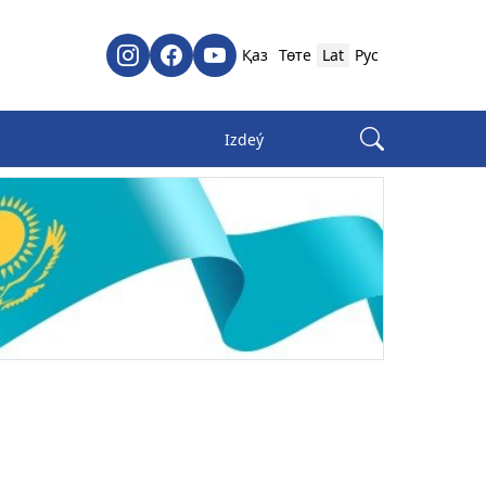
Қаз
Төте
Lat
Рус