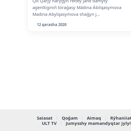
QR Qarjy naryǵyn retteý jáne damytý
agenttiginiń tóraǵasy Mádina Ábilqasymova
Madina Abylqasymova shaǵyn j...
12 qarasha 2020
Saiasat
Qoǵam
Aimaq
Rýhaniia
ULT TV
Jumysshy mamandyqtar jyly!