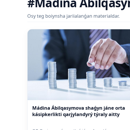
#Mádina Ábilqas
Osy teg boiynsha jariialanǵan materialdar.
Mádina Ábilqasymova shaǵyn jáne orta
kásipkerlikti qarjylandyrý týraly aitty