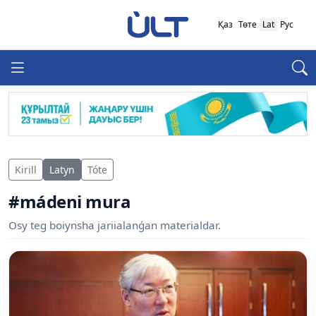
Қаз
Төте
Lat
Рус
Kirill
Latyn
Tóte
#mádeni mura
Osy teg boiynsha jariialanǵan materialdar.