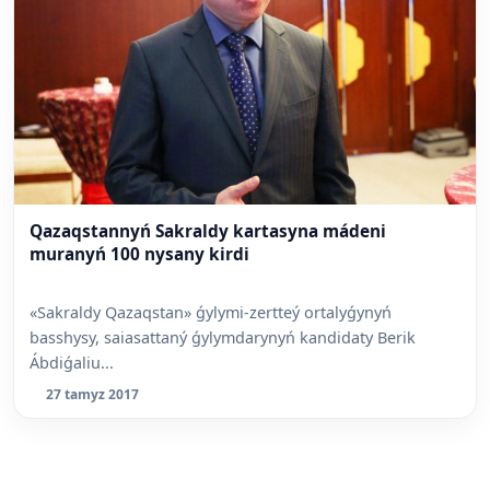
Qazaqstannyń Sakraldy kartasyna mádeni
muranyń 100 nysany kirdi
«Sakraldy Qazaqstan» ǵylymi-zertteý ortalyǵynyń
basshysy, saiasattaný ǵylymdarynyń kandidaty Berik
Ábdiǵaliu...
27 tamyz 2017