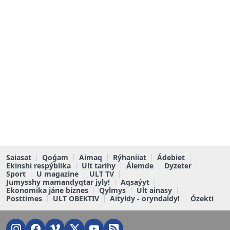
Saiasat
Qoǵam
Aimaq
Rýhaniiat
Ádebiet
Ekinshi respýblika
Ult tarihy
Álemde
Dyzeter
Sport
U magazine
ULT TV
Jumysshy mamandyqtar jyly!
Aqsaýyt
Ekonomika jáne biznes
Qylmys
Ult ainasy
Posttimes
ULT OBEKTIV
Aityldy - oryndaldy!
Ózekti