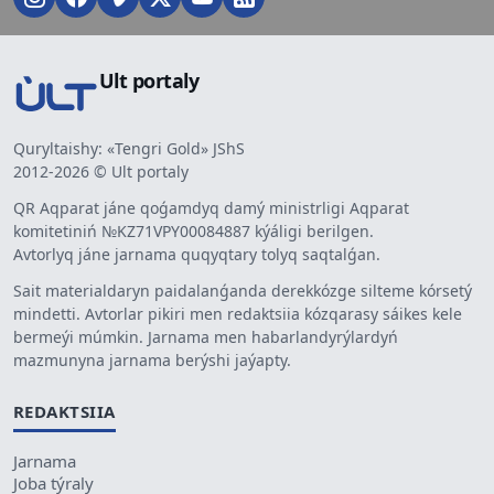
Ult portaly
Quryltaishy: «Tengri Gold» JShS
2012-2026 © Ult portaly
QR Aqparat jáne qoǵamdyq damý ministrligi Aqparat
komitetiniń №KZ71VPY00084887 kýáligi berilgen.
Avtorlyq jáne jarnama quqyqtary tolyq saqtalǵan.
Sait materialdaryn paidalanǵanda derekkózge silteme kórsetý
mindetti. Avtorlar pikiri men redaktsiia kózqarasy sáikes kele
bermeýi múmkin. Jarnama men habarlandyrýlardyń
mazmunyna jarnama berýshi jaýapty.
REDAKTSIIA
Jarnama
Joba týraly