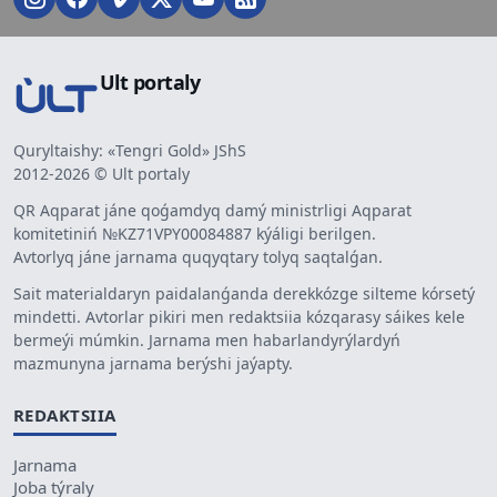
Ult portaly
Quryltaishy: «Tengri Gold» JShS
2012-2026 © Ult portaly
QR Aqparat jáne qoǵamdyq damý ministrligi Aqparat
komitetiniń №KZ71VPY00084887 kýáligi berilgen.
Avtorlyq jáne jarnama quqyqtary tolyq saqtalǵan.
Sait materialdaryn paidalanǵanda derekkózge silteme kórsetý
mindetti. Avtorlar pikiri men redaktsiia kózqarasy sáikes kele
bermeýi múmkin. Jarnama men habarlandyrýlardyń
mazmunyna jarnama berýshi jaýapty.
REDAKTSIIA
Jarnama
Joba týraly