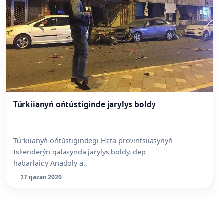
Túrkiianyń ońtústiginde jarylys boldy
Túrkiianyń ońtústigindegi Hata provintsiiasynyń
Iskenderýn qalasynda jarylys boldy, dep
habarlaidy Anadoly a...
27 qazan 2020