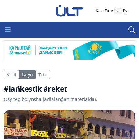
Қаз
Төте
Lat
Рус
Kirill
Latyn
Tóte
#lańkestik áreket
Osy teg boiynsha jariialanǵan materialdar.