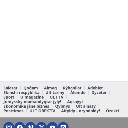
Saiasat
Qoǵam
Aimaq
Rýhaniiat
Ádebiet
Ekinshi respýblika
Ult tarihy
Álemde
Dyzeter
Sport
U magazine
ULT TV
Jumysshy mamandyqtar jyly!
Aqsaýyt
Ekonomika jáne biznes
Qylmys
Ult ainasy
Posttimes
ULT OBEKTIV
Aityldy - oryndaldy!
Ózekti