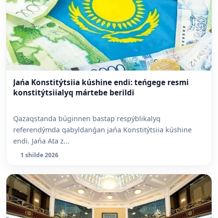
Jańa Konstitýtsiia kúshine endi: teńgege resmi
konstitýtsiialyq mártebe berildi
Qazaqstanda búginnen bastap respýblikalyq
referendýmda qabyldanǵan jańa Konstitýtsiia kúshine
endi. Jańa Ata z...
1 shilde 2026