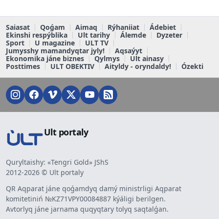
Saiasat
Qoǵam
Aimaq
Rýhaniiat
Ádebiet
Ekinshi respýblika
Ult tarihy
Álemde
Dyzeter
Sport
U magazine
ULT TV
Jumysshy mamandyqtar jyly!
Aqsaýyt
Ekonomika jáne biznes
Qylmys
Ult ainasy
Posttimes
ULT OBEKTIV
Aityldy - oryndaldy!
Ózekti
Ult portaly
Quryltaishy: «Tengri Gold» JShS
2012-2026 © Ult portaly
QR Aqparat jáne qoǵamdyq damý ministrligi Aqparat
komitetiniń №KZ71VPY00084887 kýáligi berilgen.
Avtorlyq jáne jarnama quqyqtary tolyq saqtalǵan.