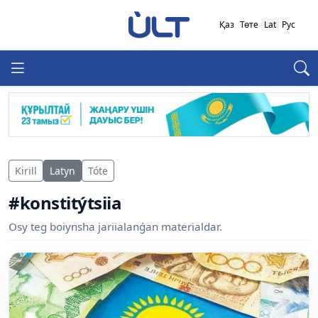
Қаз
Төте
Lat
Рус
Kirill
Latyn
Tóte
#konstitýtsiia
Osy teg boiynsha jariialanǵan materialdar.