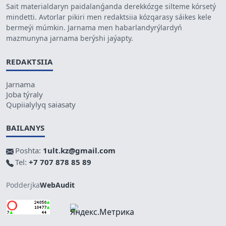
Sait materialdaryn paidalanǵanda derekkózge silteme kórsetý
mindetti. Avtorlar pikiri men redaktsiia kózqarasy sáikes kele
bermeýi múmkin. Jarnama men habarlandyrýlardyń
mazmunyna jarnama berýshi jaýapty.
REDAKTSIIA
Jarnama
Joba týraly
Qupiialylyq saiasaty
BAILANYS
Poshta:
1ult.kz@gmail.com
Tel:
+7 707 878 85 89
Podderjka
WebAudit