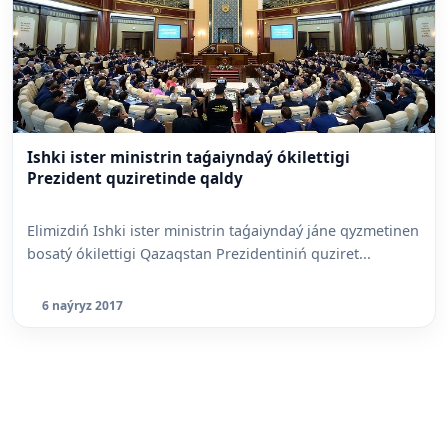
Ishki ister ministrin taǵaiyndaý ókilettigi
Prezident quziretinde qaldy
Elimizdiń Ishki ister ministrin taǵaiyndaý jáne qyzmetinen
bosatý ókilettigi Qazaqstan Prezidentiniń quziret...
6 naýryz 2017