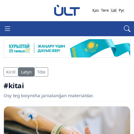
Қаз
Төте
Lat
Рус
Kirill
Latyn
Tóte
#kitai
Osy teg boiynsha jariialanǵan materialdar.