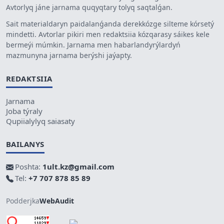
Avtorlyq jáne jarnama quqyqtary tolyq saqtalǵan.
Sait materialdaryn paidalanǵanda derekkózge silteme kórsetý
mindetti. Avtorlar pikiri men redaktsiia kózqarasy sáikes kele
bermeýi múmkin. Jarnama men habarlandyrýlardyń
mazmunyna jarnama berýshi jaýapty.
REDAKTSIIA
Jarnama
Joba týraly
Qupiialylyq saiasaty
BAILANYS
Poshta:
1ult.kz@gmail.com
Tel:
+7 707 878 85 89
Podderjka
WebAudit