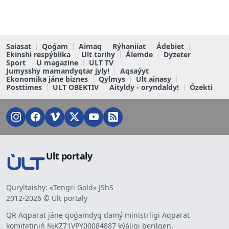
Saiasat
Qoǵam
Aimaq
Rýhaniiat
Ádebiet
Ekinshi respýblika
Ult tarihy
Álemde
Dyzeter
Sport
U magazine
ULT TV
Jumysshy mamandyqtar jyly!
Aqsaýyt
Ekonomika jáne biznes
Qylmys
Ult ainasy
Posttimes
ULT OBEKTIV
Aityldy - oryndaldy!
Ózekti
Ult portaly
Quryltaishy: «Tengri Gold» JShS
2012-2026 © Ult portaly
QR Aqparat jáne qoǵamdyq damý ministrligi Aqparat
komitetiniń №KZ71VPY00084887 kýáligi berilgen.