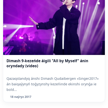
Dimash 9-kezeńde áigili "All by Myself" ánin
oryndady (video)
Qazaqstandyq ánshi Dimash Qudaibergen «Singer2017»
án baiqaýynyń toǵyzynshy kezeńinde ekinshi orynǵa ie
bold...
18 naýryz 2017