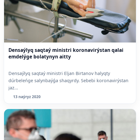
Densaýlyq saqtaý ministri koronavirýstan qalai
emdelýge bolatynyn aitty
Densaýlyq saqtaý ministri Eljan Birtanov halyqty
dúrbeleńge salynbaýǵa shaqyrdy. Sebebi koronavirýstan
jaz...
13 naýryz 2020