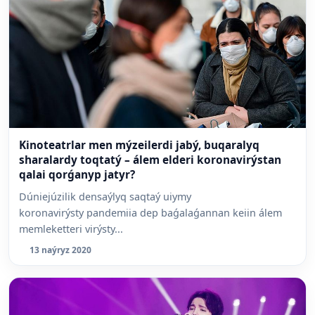
Kinoteatrlar men mýzeilerdi jabý, buqaralyq
sharalardy toqtatý – álem elderi koronavirýstan
qalai qorǵanyp jatyr?
Dúniejúzilik densaýlyq saqtaý uiymy
koronavirýsty pandemiia dep baǵalaǵannan keiin álem
memleketteri virýsty...
13 naýryz 2020