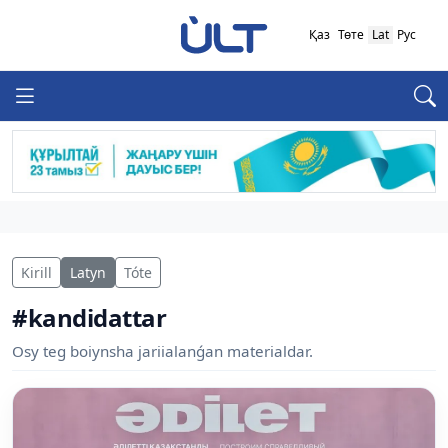
Қаз
Төте
Lat
Рус
Kirill
Latyn
Tóte
#kandidattar
Osy teg boiynsha jariialanǵan materialdar.