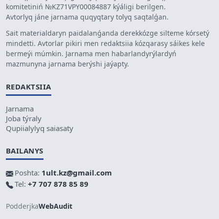
komitetiniń №KZ71VPY00084887 kýáligi berilgen.
Avtorlyq jáne jarnama quqyqtary tolyq saqtalǵan.
Sait materialdaryn paidalanǵanda derekkózge silteme kórsetý
mindetti. Avtorlar pikiri men redaktsiia kózqarasy sáikes kele
bermeýi múmkin. Jarnama men habarlandyrýlardyń
mazmunyna jarnama berýshi jaýapty.
REDAKTSIIA
Jarnama
Joba týraly
Qupiialylyq saiasaty
BAILANYS
Poshta:
1ult.kz@gmail.com
Tel:
+7 707 878 85 89
Podderjka
WebAudit