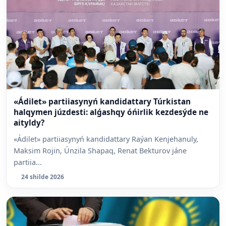
«Ádilet» partiiasynyń kandidattary Túrkistan
halqymen júzdesti: alǵashqy óńirlik kezdesýde ne
aityldy?
«Ádilet» partiiasynyń kandidattary Raýan Kenjehanuly,
Maksim Rojin, Únzila Shapaq, Renat Bekturov jáne
partiia...
24 shilde 2026