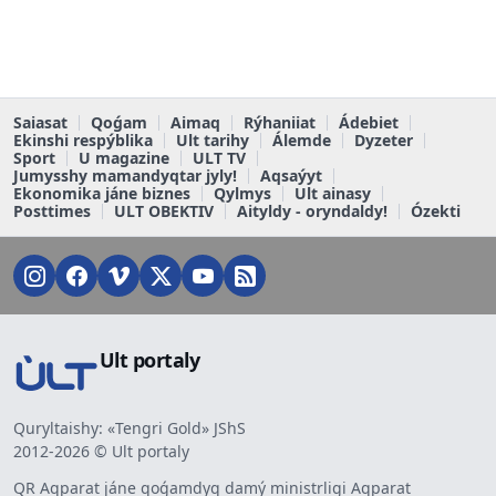
Saiasat
Qoǵam
Aimaq
Rýhaniiat
Ádebiet
Ekinshi respýblika
Ult tarihy
Álemde
Dyzeter
Sport
U magazine
ULT TV
Jumysshy mamandyqtar jyly!
Aqsaýyt
Ekonomika jáne biznes
Qylmys
Ult ainasy
Posttimes
ULT OBEKTIV
Aityldy - oryndaldy!
Ózekti
Ult portaly
Quryltaishy: «Tengri Gold» JShS
2012-2026 © Ult portaly
QR Aqparat jáne qoǵamdyq damý ministrligi Aqparat