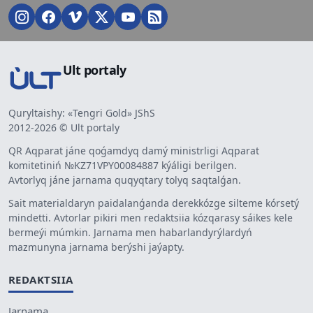
Ult portaly
Quryltaishy: «Tengri Gold» JShS
2012-2026 © Ult portaly
QR Aqparat jáne qoǵamdyq damý ministrligi Aqparat
komitetiniń №KZ71VPY00084887 kýáligi berilgen.
Avtorlyq jáne jarnama quqyqtary tolyq saqtalǵan.
Sait materialdaryn paidalanǵanda derekkózge silteme kórsetý
mindetti. Avtorlar pikiri men redaktsiia kózqarasy sáikes kele
bermeýi múmkin. Jarnama men habarlandyrýlardyń
mazmunyna jarnama berýshi jaýapty.
REDAKTSIIA
Jarnama