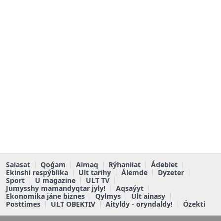
Saiasat
Qoǵam
Aimaq
Rýhaniiat
Ádebiet
Ekinshi respýblika
Ult tarihy
Álemde
Dyzeter
Sport
U magazine
ULT TV
Jumysshy mamandyqtar jyly!
Aqsaýyt
Ekonomika jáne biznes
Qylmys
Ult ainasy
Posttimes
ULT OBEKTIV
Aityldy - oryndaldy!
Ózekti