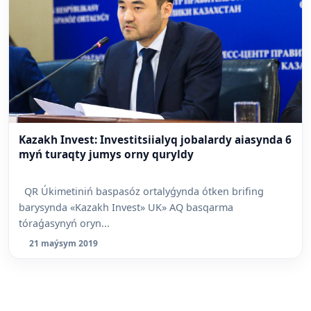
Kazakh Invest: Investitsiialyq jobalardy aiasynda 6
myń turaqty jumys orny quryldy
QR Úkimetiniń baspasóz ortalyǵynda ótken brifing
barysynda «Kazakh Invest» UK» AQ basqarma
tóraǵasynyń oryn...
21 maýsym 2019