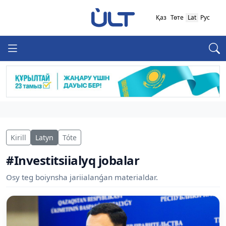
Қаз
Төте
Lat
Рус
Kirill
Latyn
Tóte
#Investitsiialyq jobalar
Osy teg boiynsha jariialanǵan materialdar.