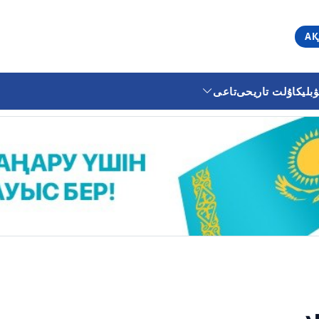
АҚ
ليكا
ۇلت تاريحى
تاعى