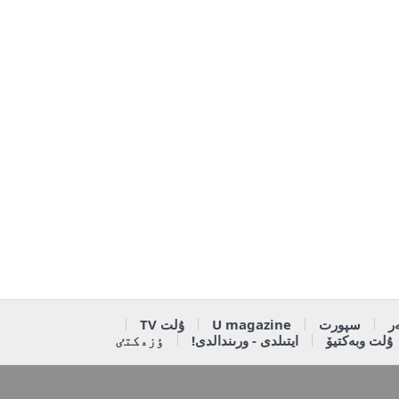
ر
سپورت
U magazine
ۇلت TV
ۇلت وبەكتيۆ
ايتىلدى - ورىندالدى!
ٶزەكتٸ