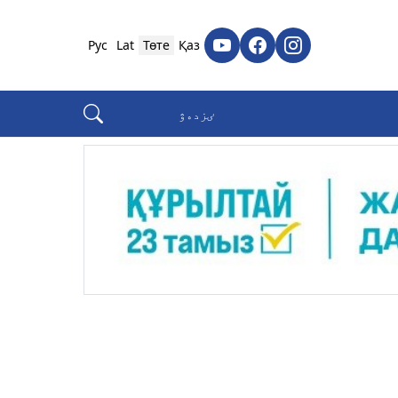
Рус
Lat
Төте
Қаз