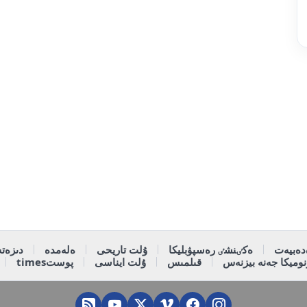
دەبيەت
ەكٸنشٸ رەسپۋبليكا
ۇلت تاريحى
ەلەمدە
دىزەتە
وميكا جەنە بيزنەس
قىلمىس
ۇلت ايناسى
پوستtimes