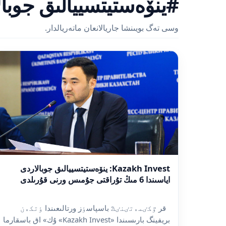
#ينۆەستيتسييالىق جوبال
وسى تەگ بويىنشا جاريالانعان ماتەريالدار.
Kazakh Invest: ينۆەستيتسييالىق جوبالاردى
اياسىندا 6 مىڭ تۇراقتى جۇمىس ورنى قۇرىلدى
قر ٷكٸمەتٸنٸڭ باسپاسٶز ورتالىعىندا ٶتكەن
بريفينگ بارىسىندا «Kazakh Invest» ۇك» اق باسقارما