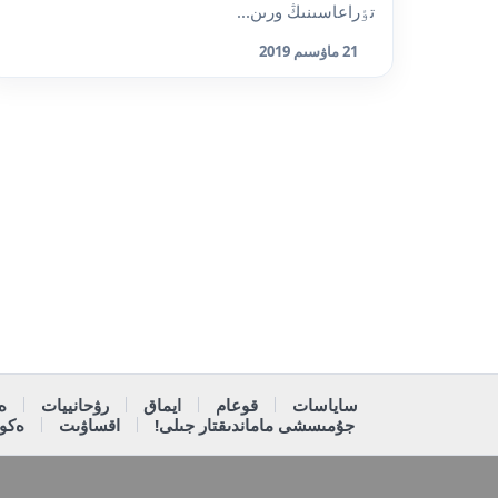
تٶراعاسىنىڭ ورىن...
21 ماۋسىم 2019
ساياسات
قوعام
ايماق
رۋحانييات
ە
جۇمىسشى ماماندىقتار جىلى!
اقساۋىت
ەكون