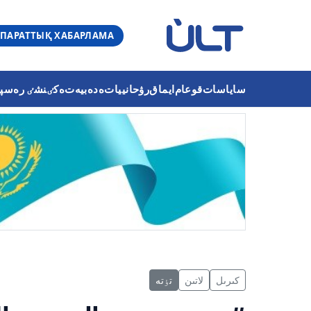
ПАРАТТЫҚ ХАБАРЛАМА
ساياسات
قوعام
ايماق
رۋحانييات
ەدەبيەت
ەكٸنشٸ رەسپۋب
كىرىل
لاتىن
تٶتە