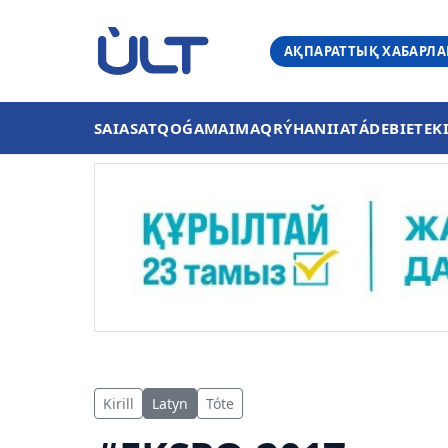
АҚПАРАТТЫҚ ХАБАРЛ
SAIASAT
QOǴAM
AIMAQ
RÝHANIIAT
ÁDEBIET
EK
Kirill
Latyn
Tóte