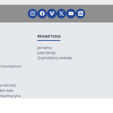
REDAKTSIIA
Jarnama
Joba týraly
Qupiialylyq saiasaty
 komitetiniń
e kórsetý
ikes kele
ń mazmunyna