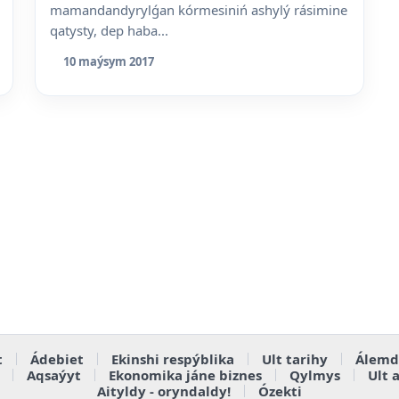
mamandandyrylǵan kórmesiniń ashylý rásimine
qatysty, dep haba...
10 maýsym 2017
t
Ádebiet
Ekinshi respýblika
Ult tarihy
Álemd
Aqsaýyt
Ekonomika jáne biznes
Qylmys
Ult 
Aityldy - oryndaldy!
Ózekti