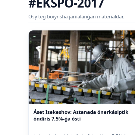
#EKSPO-2017
Osy teg boiynsha jariialanǵan materialdar.
Áset Isekeshov: Astanada ónerkásiptik
óndiris 7,5%-ǵa ósti