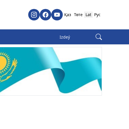
Қаз
Төте
Lat
Рус