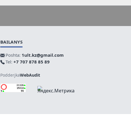
BAILANYS
Poshta:
1ult.kz@gmail.com
Tel:
+7 707 878 85 89
Podderjka
WebAudit