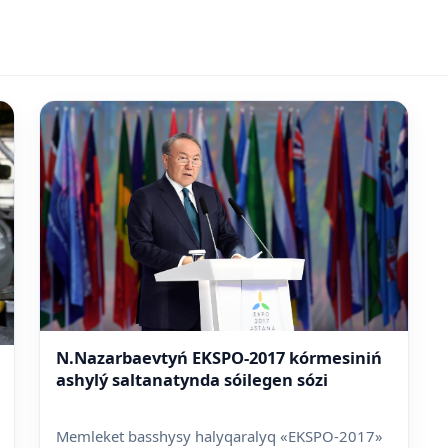
N.Nazarbaevtyń EKSPO-2017 kórmesiniń
ashylý saltanatynda sóilegen sózi
Memleket basshysy halyqaralyq «EKSPO-2017»