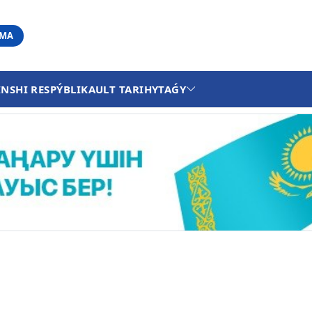
АМА
INSHI RESPÝBLIKA
ULT TARIHY
TAǴY