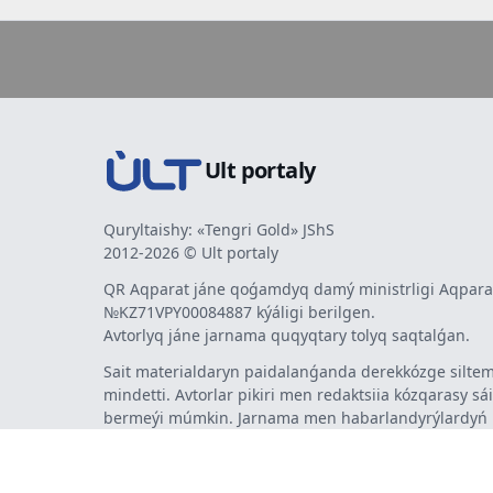
Ult portaly
Quryltaishy: «Tengri Gold» JShS
2012-2026 © Ult portaly
QR Aqparat jáne qoǵamdyq damý ministrligi Aqparat
№KZ71VPY00084887 kýáligi berilgen.
Avtorlyq jáne jarnama quqyqtary tolyq saqtalǵan.
Sait materialdaryn paidalanǵanda derekkózge siltem
mindetti. Avtorlar pikiri men redaktsiia kózqarasy sá
bermeýi múmkin. Jarnama men habarlandyrýlardy
jarnama berýshi jaýapty.