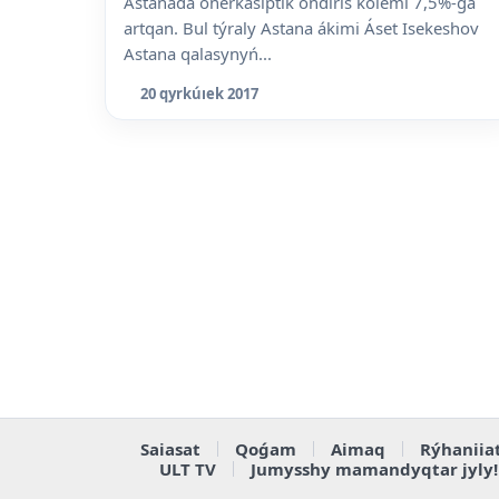
Astanada ónerkásiptik óndiris kólemi 7,5%-ǵa
artqan. Bul týraly Astana ákimi Áset Isekeshov
Astana qalasynyń...
20 qyrkúıek 2017
Saiasat
Qoǵam
Aimaq
Rýhaniia
ULT TV
Jumysshy mamandyqtar jyly!