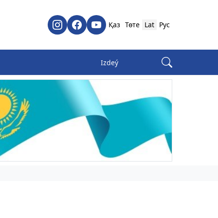
Қаз
Төте
Lat
Рус