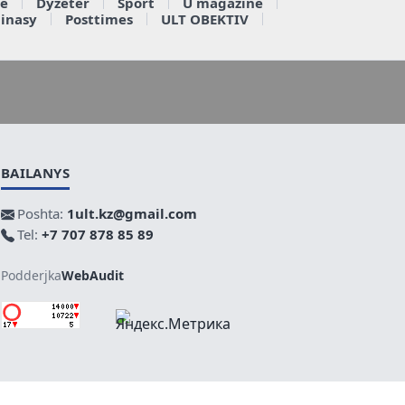
e
Dyzeter
Sport
U magazine
ainasy
Posttimes
ULT OBEKTIV
BAILANYS
Poshta:
1ult.kz@gmail.com
Tel:
+7 707 878 85 89
Podderjka
WebAudit