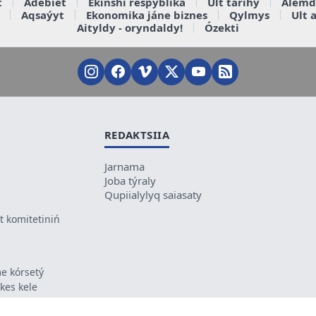
t
Ádebiet
Ekinshi respýblika
Ult tarihy
Álemd
Aqsaýyt
Ekonomika jáne biznes
Qylmys
Ult 
Aityldy - oryndaldy!
Ózekti
REDAKTSIIA
Jarnama
Joba týraly
Qupiialylyq saiasaty
 komitetiniń
e kórsetý
ikes kele
ń mazmunyna