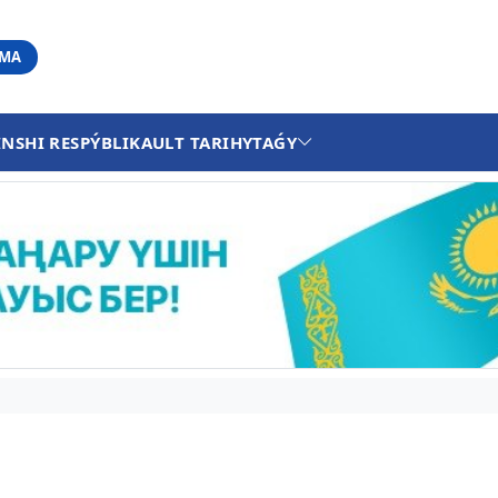
АМА
INSHI RESPÝBLIKA
ULT TARIHY
TAǴY