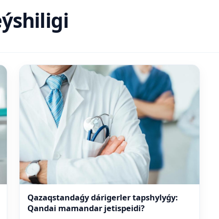
ýshiligi
Qazaqstandaǵy dárigerler tapshylyǵy:
Qandai mamandar jetispeidi?