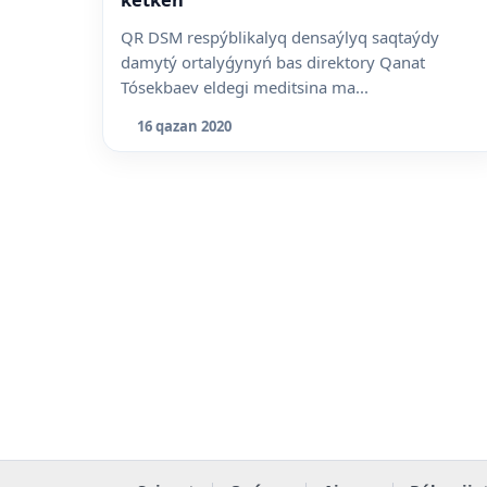
QR DSM respýblikalyq densaýlyq saqtaýdy
damytý ortalyǵynyń bas direktory Qanat
Tósekbaev eldegi meditsina ma...
16 qazan 2020