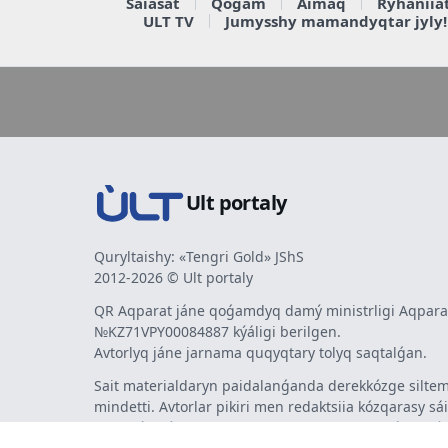
Saiasat
Qoǵam
Aimaq
Rýhaniia
ULT TV
Jumysshy mamandyqtar jyly!
Ult portaly
Quryltaishy: «Tengri Gold» JShS
2012-2026 © Ult portaly
QR Aqparat jáne qoǵamdyq damý ministrligi Aqparat
№KZ71VPY00084887 kýáligi berilgen.
Avtorlyq jáne jarnama quqyqtary tolyq saqtalǵan.
Sait materialdaryn paidalanǵanda derekkózge siltem
mindetti. Avtorlar pikiri men redaktsiia kózqarasy sá
bermeýi múmkin. Jarnama men habarlandyrýlardy