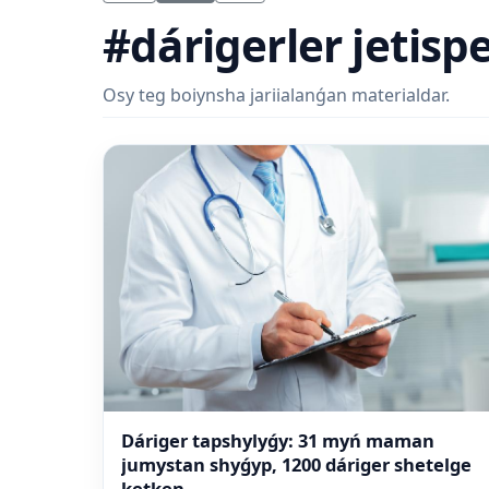
#dárigerler jetispe
Osy teg boiynsha jariialanǵan materialdar.
Dáriger tapshylyǵy: 31 myń maman
jumystan shyǵyp, 1200 dáriger shetelge
ketken