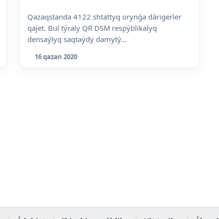
Qazaqstanda 4122 shtattyq orynǵa dárigerler
qajet. Bul týraly QR DSM respýblikalyq
densaýlyq saqtaýdy damytý...
16 qazan 2020