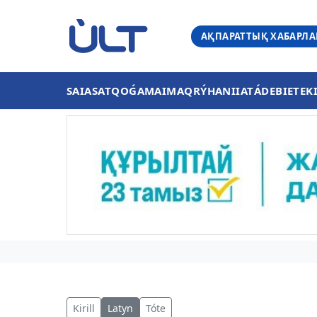
АҚПАРАТТЫҚ ХАБАРЛ
SAIASAT
QOǴAM
AIMAQ
RÝHANIIAT
ÁDEBIET
EK
Kirill
Latyn
Tóte