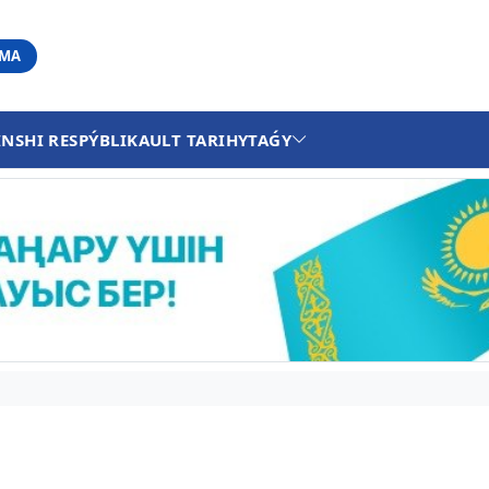
АМА
INSHI RESPÝBLIKA
ULT TARIHY
TAǴY