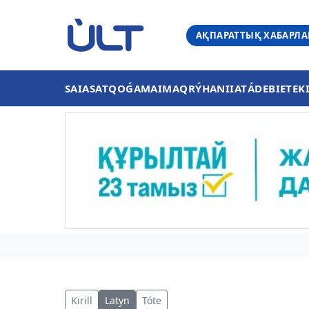
АҚПАРАТТЫҚ ХАБАРЛ
SAIASAT
QOǴAM
AIMAQ
RÝHANIIAT
ÁDEBIET
EK
Kirill
Latyn
Tóte