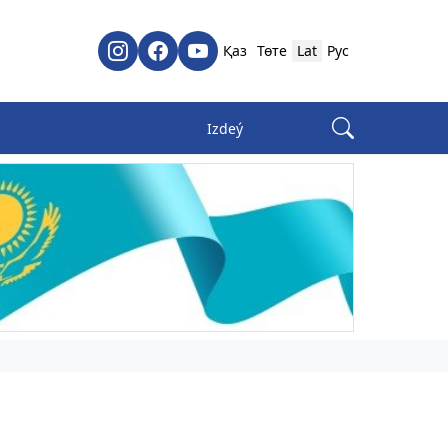
Қаз
Төте
Lat
Рус