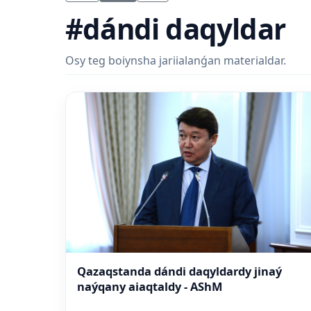
#dándi daqyldar
Osy teg boiynsha jariialanǵan materialdar.
Qazaqstanda dándi daqyldardy jinaý
naýqany aiaqtaldy - AShM