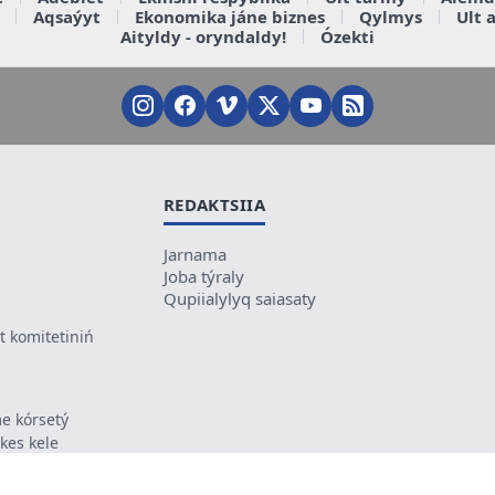
Aqsaýyt
Ekonomika jáne biznes
Qylmys
Ult 
Aityldy - oryndaldy!
Ózekti
REDAKTSIIA
Jarnama
Joba týraly
Qupiialylyq saiasaty
 komitetiniń
e kórsetý
ikes kele
ń mazmunyna