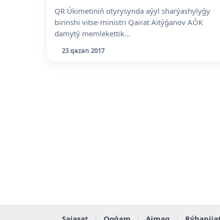
QR Úkimetiniń otyrysynda aýyl sharýashylyǵy
birinshi vitse-ministri Qairat Aitýǵanov AÓK
damytý memlekettik...
23 qazan 2017
Saiasat
Qoǵam
Aimaq
Rýhaniia