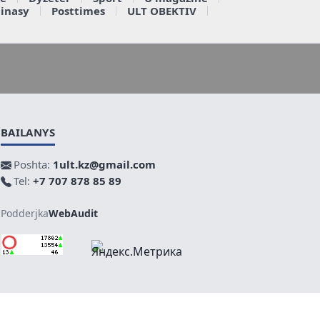
ainasy
Posttimes
ULT OBEKTIV
BAILANYS
Poshta:
1ult.kz@gmail.com
Tel:
+7 707 878 85 89
Podderjka
WebAudit