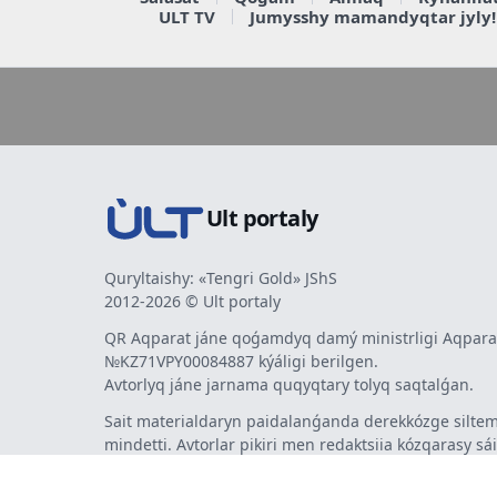
ULT TV
Jumysshy mamandyqtar jyly!
Ult portaly
Quryltaishy: «Tengri Gold» JShS
2012-2026 © Ult portaly
QR Aqparat jáne qoǵamdyq damý ministrligi Aqparat
№KZ71VPY00084887 kýáligi berilgen.
Avtorlyq jáne jarnama quqyqtary tolyq saqtalǵan.
Sait materialdaryn paidalanǵanda derekkózge siltem
mindetti. Avtorlar pikiri men redaktsiia kózqarasy sá
bermeýi múmkin. Jarnama men habarlandyrýlardy
jarnama berýshi jaýapty.