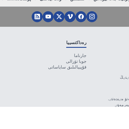
رەداكتسييا
جارناما
جوبا تۋرالى
قۇپييالىلىق ساياساتى
تٸنٸڭ
ۋ مٸندەتتٸ.
بەرمەۋٸ
رۋشٸ جاۋاپتى.