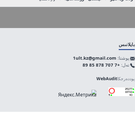
بايلانىس
پوشتا:
1ult.kz@gmail.com
تەل:
+7 707 878 85 89
پوددەرجكا
WebAudit