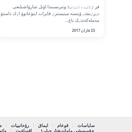
قر ٷكٸمەتٸنٸڭ وتىرىسىندا اۋىل شارۋاشىلىعى
بٸرٸنشٸ ۆيتسە-مينيسترٸ قايرات ايتۋعانوۆ اٶك دامىتۋ
مەملەكەتتٸك باع...
23 قازان 2017
ساياسات
قوعام
ايماق
رۋحانييات
ە
جۇمىسشى ماماندىقتار جىلى!
اقساۋىت
ەكون