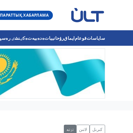
ПАРАТТЫҚ ХАБАРЛАМА
ساياسات
قوعام
ايماق
رۋحانييات
ەدەبيەت
ەكٸنشٸ رەسپۋب
كىرىل
لاتىن
تٶتە