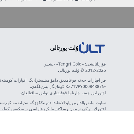
ۇلت پورتالى
قۇرىلتايشى: «Tengri Gold» جشس
2012-2026 © ۇلت پورتالى
قر اقپارات جەنە قوعامدىق دامۋ مينيسترلٸگٸ اقپارات كوميتە
№KZ71VPY00084887 كۋەلٸگٸ بەرٸلگەن.
اۆتورلىق جەنە جارناما قۇقىقتارى تولىق ساقتالعان.
سايت ماتەريالدارىن پايدالانعاندا دەرەككٶزگە سٸلتەمە كٶرسەت
اۆتورلار پٸكٸرٸ مەن رەداكتسييا كٶزقاراسى سەيكەس كەلە 
مٷمكٸن. جارناما مەن حابارلاندىرۋلاردىڭ مازمۇنىنا جارناما بە