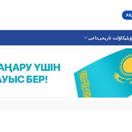
АҚ
ليكا
ۇلت تاريحى
تاعى