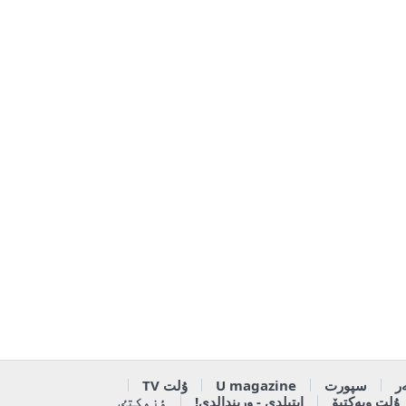
ر
سپورت
U magazine
ۇلت TV
ۇلت وبەكتيۆ
ايتىلدى - ورىندالدى!
ٶزەكتٸ