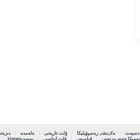
دەبيەت
ەكٸنشٸ رەسپۋبليكا
ۇلت تاريحى
ەلەمدە
دىزەتە
وميكا جەنە بيزنەس
قىلمىس
ۇلت ايناسى
پوستtimes