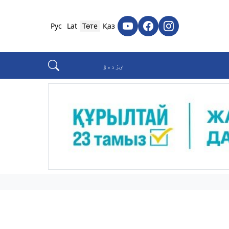
Рус
Lat
Төте
Қаз