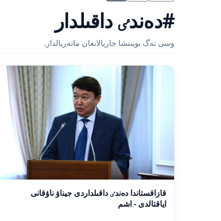
#دەندٸ داقىلدار
وسى تەگ بويىنشا جاريالانعان ماتەريالدار.
قازاقستاندا دەندٸ داقىلداردى جيناۋ ناۋقانى
اياقتالدى - اشم