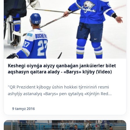
Keshegi oiynǵa aiyzy qanbaǵan jankúierler bilet
aqshasyn qaitara alady - «Barys» klýby (Video)
"QR Prezident kýbogy úshin hokkei týrniriniń resmi
ashylýy astanalyq «Barys» pen qytailyq «Kýnlýn Red...
9 tamyz 2016