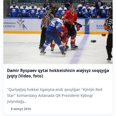
Damir Ryspaev qytai hokkeishisin aiaýsyz soqqyǵa
jyqty (Video, foto)
"Qurlyqtyq hokkei ligasyna endi qosylǵan "Kýnlýn Red
Star" komandasy Astanada QR Prezidenti Kýbogi
jolyndaǵy...
8 tamyz 2016