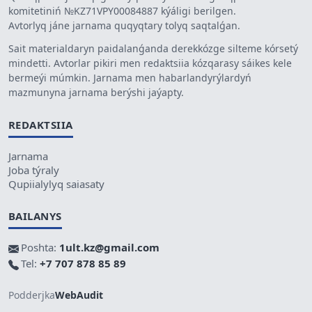
komitetiniń №KZ71VPY00084887 kýáligi berilgen.
Avtorlyq jáne jarnama quqyqtary tolyq saqtalǵan.
Sait materialdaryn paidalanǵanda derekkózge silteme kórsetý
mindetti. Avtorlar pikiri men redaktsiia kózqarasy sáikes kele
bermeýi múmkin. Jarnama men habarlandyrýlardyń
mazmunyna jarnama berýshi jaýapty.
REDAKTSIIA
Jarnama
Joba týraly
Qupiialylyq saiasaty
BAILANYS
Poshta:
1ult.kz@gmail.com
Tel:
+7 707 878 85 89
Podderjka
WebAudit