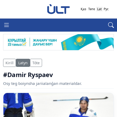
Қаз
Төте
Lat
Рус
Kirill
Latyn
Tóte
#Damir Ryspaev
Osy teg boiynsha jariialanǵan materialdar.