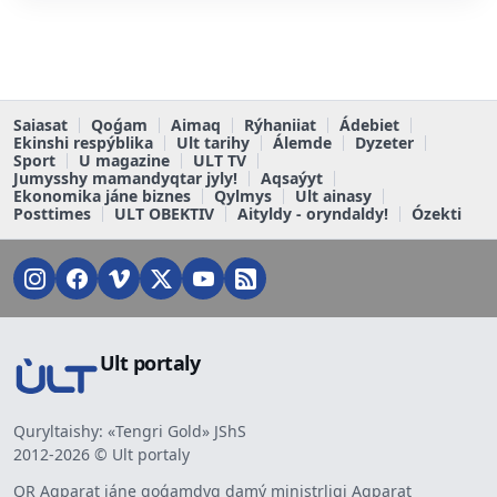
Saiasat
Qoǵam
Aimaq
Rýhaniiat
Ádebiet
Ekinshi respýblika
Ult tarihy
Álemde
Dyzeter
Sport
U magazine
ULT TV
Jumysshy mamandyqtar jyly!
Aqsaýyt
Ekonomika jáne biznes
Qylmys
Ult ainasy
Posttimes
ULT OBEKTIV
Aityldy - oryndaldy!
Ózekti
Ult portaly
Quryltaishy: «Tengri Gold» JShS
2012-2026 © Ult portaly
QR Aqparat jáne qoǵamdyq damý ministrligi Aqparat