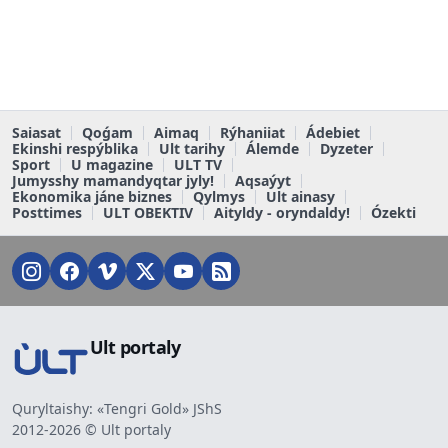
Saiasat
Qoǵam
Aimaq
Rýhaniiat
Ádebiet
Ekinshi respýblika
Ult tarihy
Álemde
Dyzeter
Sport
U magazine
ULT TV
Jumysshy mamandyqtar jyly!
Aqsaýyt
Ekonomika jáne biznes
Qylmys
Ult ainasy
Posttimes
ULT OBEKTIV
Aityldy - oryndaldy!
Ózekti
Ult portaly
Quryltaishy: «Tengri Gold» JShS
2012-2026 © Ult portaly