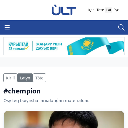
Қаз
Төте
Lat
Рус
Kirill
Latyn
Tóte
#chempion
Osy teg boiynsha jariialanǵan materialdar.