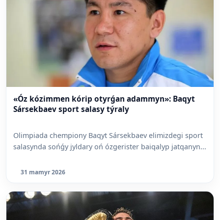
«Óz kózimmen kórip otyrǵan adammyn»: Baqyt
Sársekbaev sport salasy týraly
Olimpiada chempiony Baqyt Sársekbaev elimizdegi sport
salasynda sońǵy jyldary oń ózgerister baiqalyp jatqanyn...
31 mamyr 2026