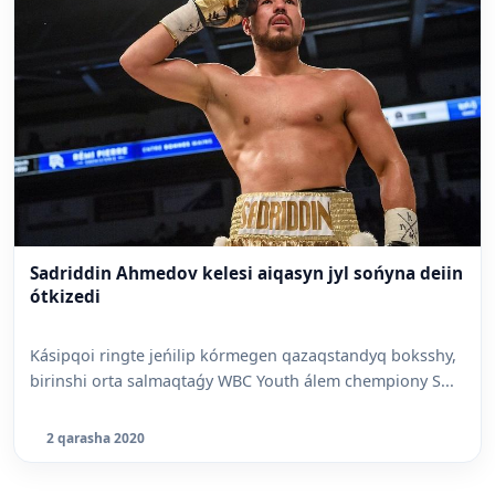
Sadriddin Ahmedov kelesi aiqasyn jyl sońyna deiin
ótkizedi
Kásipqoi ringte jeńilip kórmegen qazaqstandyq boksshy,
birinshi orta salmaqtaǵy WBC Youth álem chempiony S...
2 qarasha 2020