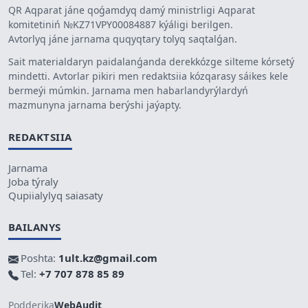
QR Aqparat jáne qoǵamdyq damý ministrligi Aqparat
komitetiniń №KZ71VPY00084887 kýáligi berilgen.
Avtorlyq jáne jarnama quqyqtary tolyq saqtalǵan.
Sait materialdaryn paidalanǵanda derekkózge silteme kórsetý
mindetti. Avtorlar pikiri men redaktsiia kózqarasy sáikes kele
bermeýi múmkin. Jarnama men habarlandyrýlardyń
mazmunyna jarnama berýshi jaýapty.
REDAKTSIIA
Jarnama
Joba týraly
Qupiialylyq saiasaty
BAILANYS
Poshta:
1ult.kz@gmail.com
Tel:
+7 707 878 85 89
Podderjka
WebAudit