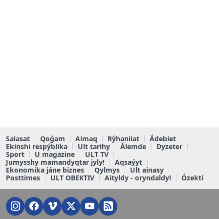
Saiasat
Qoǵam
Aimaq
Rýhaniiat
Ádebiet
Ekinshi respýblika
Ult tarihy
Álemde
Dyzeter
Sport
U magazine
ULT TV
Jumysshy mamandyqtar jyly!
Aqsaýyt
Ekonomika jáne biznes
Qylmys
Ult ainasy
Posttimes
ULT OBEKTIV
Aityldy - oryndaldy!
Ózekti