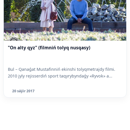
"On alty qyz" (filmniń tolyq nusqasy)
Bul – Qanaǵat Mustafinniń ekinshi tolyqmetrajdy filmi.
2010 jyly rejisserdiń sport taqyrybyndaǵy «Ryvok» a...
20 sáýir 2017