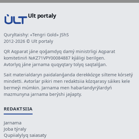
Ult portaly
Quryltaishy: «Tengri Gold» JShS
2012-2026 © Ult portaly
QR Aqparat jáne qoǵamdyq damý ministrligi Aqparat
komitetiniń №KZ71VPY00084887 kýáligi berilgen.
Avtorlyq jáne jarnama quqyqtary tolyq saqtalǵan.
Sait materialdaryn paidalanǵanda derekkózge silteme kórsetý
mindetti. Avtorlar pikiri men redaktsiia kózqarasy sáikes kele
bermeýi múmkin. Jarnama men habarlandyrýlardyń
mazmunyna jarnama berýshi jaýapty.
REDAKTSIIA
Jarnama
Joba týraly
Qupiialylyq saiasaty