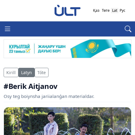
Қаз
Төте
Lat
Рус
Kirill
Latyn
Tóte
#Berik Aitjanov
Osy teg boiynsha jariialanǵan materialdar.