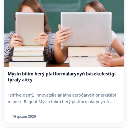
Mýsin bilim berý platformalarynyń básekelestigi
týraly aitty
Tsifrlyq damý, innovatsiialar jáne aeroǵarysh ónerkásibi
ministri Baǵdat Mýsin bilim berý platformalarynyń ú...
16 qazan 2020