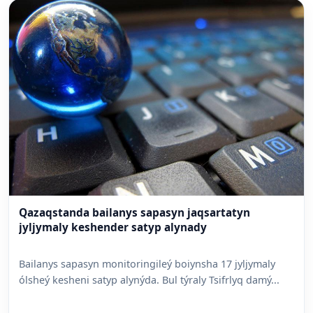
Qazaqstanda bailanys sapasyn jaqsartatyn
jyljymaly keshender satyp alynady
Bailanys sapasyn monitoringileý boiynsha 17 jyljymaly
ólsheý kesheni satyp alynýda. Bul týraly Tsifrlyq damý...