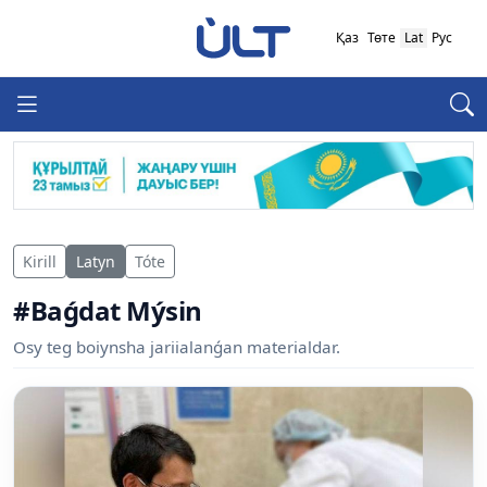
Қаз
Төте
Lat
Рус
Kirill
Latyn
Tóte
#Baǵdat Mýsin
Osy teg boiynsha jariialanǵan materialdar.