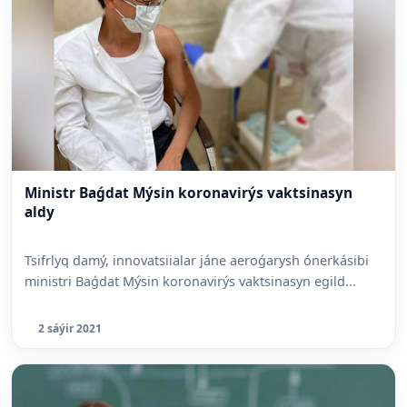
Ministr Baǵdat Mýsin koronavirýs vaktsinasyn
aldy
Tsifrlyq damý, innovatsiialar jáne aeroǵarysh ónerkásibi
ministri Baǵdat Mýsin koronavirýs vaktsinasyn egild...
2 sáýir 2021