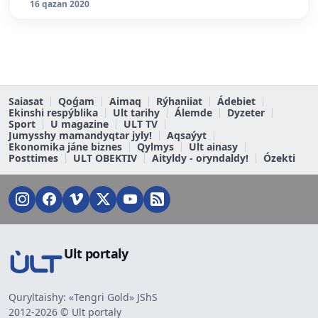
16 qazan 2020
Saiasat
Qoǵam
Aimaq
Rýhaniiat
Ádebiet
Ekinshi respýblika
Ult tarihy
Álemde
Dyzeter
Sport
U magazine
ULT TV
Jumysshy mamandyqtar jyly!
Aqsaýyt
Ekonomika jáne biznes
Qylmys
Ult ainasy
Posttimes
ULT OBEKTIV
Aityldy - oryndaldy!
Ózekti
Ult portaly
Quryltaishy: «Tengri Gold» JShS
2012-2026 © Ult portaly