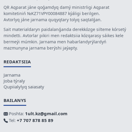
QR Aqparat jáne qoǵamdyq damý ministrligi Aqparat
komitetiniń №KZ71VPY00084887 kýáligi berilgen.
Avtorlyq jáne jarnama quqyqtary tolyq saqtalǵan.
Sait materialdaryn paidalanǵanda derekkózge silteme kórsetý
mindetti. Avtorlar pikiri men redaktsiia kózqarasy sáikes kele
bermeýi múmkin. Jarnama men habarlandyrýlardyń
mazmunyna jarnama berýshi jaýapty.
REDAKTSIIA
Jarnama
Joba týraly
Qupiialylyq saiasaty
BAILANYS
Poshta:
1ult.kz@gmail.com
Tel:
+7 707 878 85 89