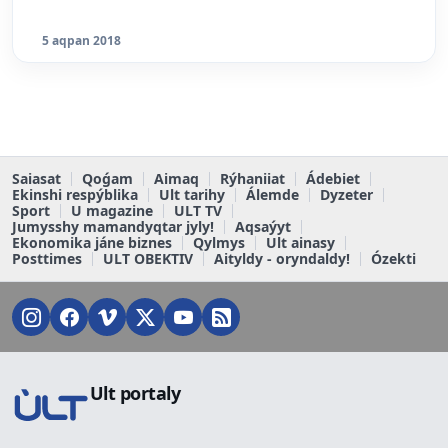
5 aqpan 2018
Saiasat
Qoǵam
Aimaq
Rýhaniiat
Ádebiet
Ekinshi respýblika
Ult tarihy
Álemde
Dyzeter
Sport
U magazine
ULT TV
Jumysshy mamandyqtar jyly!
Aqsaýyt
Ekonomika jáne biznes
Qylmys
Ult ainasy
Posttimes
ULT OBEKTIV
Aityldy - oryndaldy!
Ózekti
Ult portaly