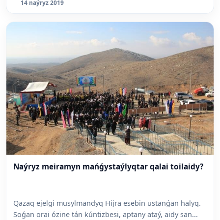
14 naýryz 2019
Naýryz meiramyn mańǵystaýlyqtar qalai toilaidy?
Qazaq ejelgi musylmandyq Hijra esebin ustanǵan halyq.
Soǵan orai ózine tán kúntizbesi, aptany ataý, aidy san...