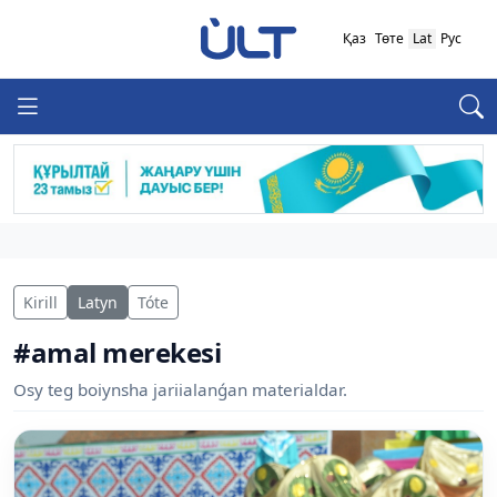
Қаз
Төте
Lat
Рус
Kirill
Latyn
Tóte
#amal merekesi
Osy teg boiynsha jariialanǵan materialdar.