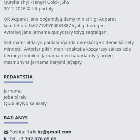
Quryltaishy: «Tengri Gold» JShS
2012-2026 © Ult portaly
QR Aqparat jáne qoǵamdyq damý ministrligi Aqparat
komitetiniń №KZ71VPY00084887 kýáligi berilgen.
Avtorlyq jáne jarnama quqyqtary tolyq saqtalǵan.
Sait materialdaryn paidalanǵanda derekkózge silteme kórsetý
mindetti. Avtorlar pikiri men redaktsiia kózqarasy sáikes kele
bermeýi múmkin. Jarnama men habarlandyrýlardyń
mazmunyna jarnama berýshi jaýapty.
REDAKTSIIA
Jarnama
Joba týraly
Qupiialylyq saiasaty
BAILANYS
Poshta:
1ult.kz@gmail.com
Tel:
+7 707 878 85 89