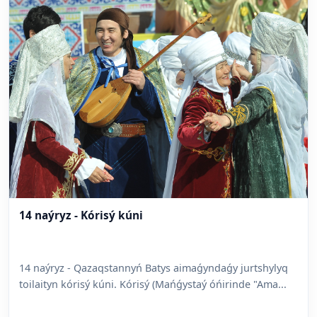
14 naýryz - Kórisý kúni
14 naýryz - Qazaqstannyń Batys aimaǵyndaǵy jurtshylyq
toilaityn kórisý kúni. Kórisý (Mańǵystaý óńirinde "Ama...