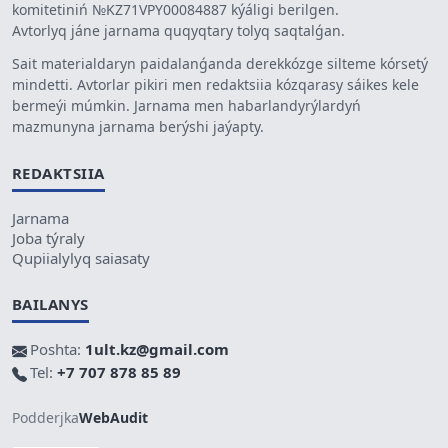
komitetiniń №KZ71VPY00084887 kýáligi berilgen.
Avtorlyq jáne jarnama quqyqtary tolyq saqtalǵan.
Sait materialdaryn paidalanǵanda derekkózge silteme kórsetý
mindetti. Avtorlar pikiri men redaktsiia kózqarasy sáikes kele
bermeýi múmkin. Jarnama men habarlandyrýlardyń
mazmunyna jarnama berýshi jaýapty.
REDAKTSIIA
Jarnama
Joba týraly
Qupiialylyq saiasaty
BAILANYS
Poshta:
1ult.kz@gmail.com
Tel:
+7 707 878 85 89
Podderjka
WebAudit