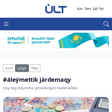
Қаз
Төте
Lat
Рус
Kirill
Latyn
Tóte
#áleýmettik járdemaqy
Osy teg boiynsha jariialanǵan materialdar.