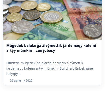
Múgedek balalarǵa áleýmettik járdemaqy kólemi
artýy múmkin – zań jobasy
Elimizde múgedek balalarǵa beriletin áleýmettik
járdemaqy kólemi artýy múmkin. Bul týraly Eńbek jáne
halyqty...
20 qarasha 2020