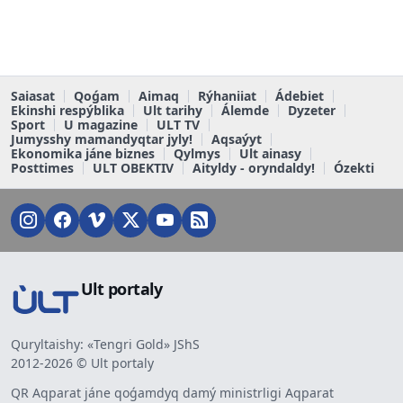
Saiasat
Qoǵam
Aimaq
Rýhaniiat
Ádebiet
Ekinshi respýblika
Ult tarihy
Álemde
Dyzeter
Sport
U magazine
ULT TV
Jumysshy mamandyqtar jyly!
Aqsaýyt
Ekonomika jáne biznes
Qylmys
Ult ainasy
Posttimes
ULT OBEKTIV
Aityldy - oryndaldy!
Ózekti
Ult portaly
Quryltaishy: «Tengri Gold» JShS
2012-2026 © Ult portaly
QR Aqparat jáne qoǵamdyq damý ministrligi Aqparat