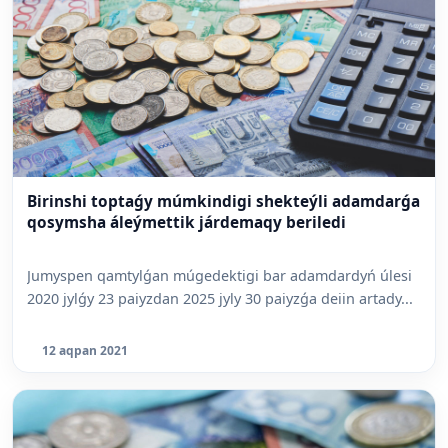
Birinshi toptaǵy múmkindigi shekteýli adamdarǵa
qosymsha áleýmettik járdemaqy beriledi
Jumyspen qamtylǵan múgedektigi bar adamdardyń úlesi
2020 jylǵy 23 paiyzdan 2025 jyly 30 paiyzǵa deiin artady...
12 aqpan 2021