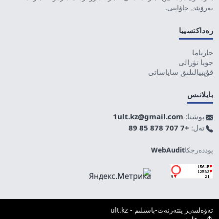
بەرۋشٸ جاۋاپتى.
رەداكتسييا
جارناما
جوبا تۋرالى
قۇپييالىلىق ساياساتى
بايلانىس
پوشتا:
1ult.kz@gmail.com
تەل:
+7 707 878 85 89
پوددەرجكا
WebAudit
تەۋەلسٸز ينتەرنەت-باسىلىم - ult.kz