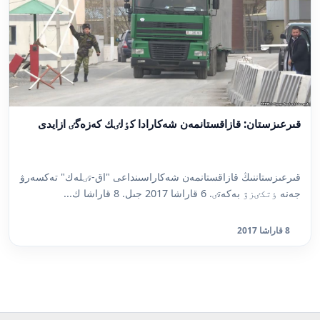
قىرعىزستان: قازاقستانمەن شەكارادا كٶلٸك كەزەگٸ ازايدى
قىرعىزستاننىڭ قازاقستانمەن شەكاراسىنداعى "اق-تٸلەك" تەكسەرۋ
جەنە ٶتكٸزۋ بەكەتٸ. 6 قاراشا 2017 جىل. 8 قاراشا ك...
8 قاراشا 2017