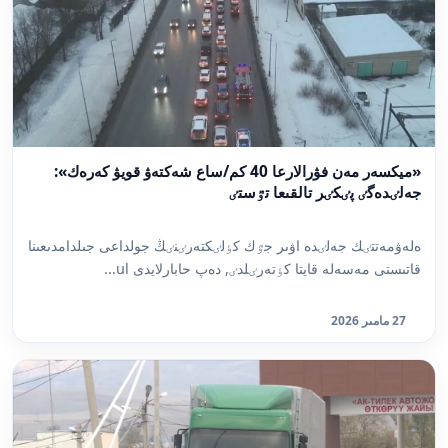
«ميكسەر مەن فۋرالارعا 40 كم/ساع شەكتەۋ قويۋ كەرەك»:
جەلٸدەگٸ پٸكٸر تالقىعا تٷستٸ
ەلەۋمەتتٸك جەلٸدە اۋىر جٷك كٶلٸكتەرٸنٸڭ جولداعى جىلدامدىعىنا
قاتىستى مەسەلە قايتا كٶتەرٸلدٸ, دەپ حابارلايدى ul...
27 مامىر 2026