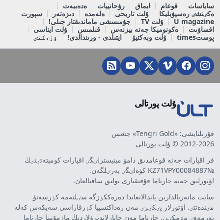
ساياسات
قوعام
ايماق
رۋحانييات
ەدەبيەت
ەكٸنشٸ رەسپۋبليكا
ۇلت تاريحى
ەلەمدە
دىزەتەر
سپورت
U magazine
ۇلت TV
جۇمىسشى ماماندىقتار جىلى!
اقساۋىت
ەكونوميكا جەنە بيزنەس
قىلمىس
ۇلت ايناسى
پوستtimes
ۇلت وبەكتيۆ
ايتىلدى - ورىندالدى!
ٶزەكتٸ
ۇلت پورتالى
قۇرىلتايشى: «Tengri Gold» جشس
2012-2026 © ۇلت پورتالى
قر اقپارات جەنە قوعامدىق دامۋ مينيسترلٸگٸ اقپارات كوميتەتٸنٸڭ
№KZ71VPY00084887 كۋەلٸگٸ بەرٸلگەن.
اۆتورلىق جەنە جارناما قۇقىقتارى تولىق ساقتالعان.
سايت ماتەريالدارىن پايدالانعاندا دەرەككٶزگە سٸلتەمە كٶرسەتۋ
مٸندەتتٸ. اۆتورلار پٸكٸرٸ مەن رەداكتسييا كٶزقاراسى سەيكەس كەلە
بەرمەۋٸ مٷمكٸن. جارناما مەن حابارلاندىرۋلاردىڭ مازمۇنىنا جارناما