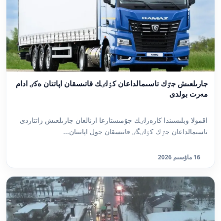
جارىلعىش جٷك تاسىمالداعان كٶلٸك قاتىسقان اپاتتان ەكٸ ادام
مەرت بولدى
اقمولا وبلىسىندا كارەرلٸك جۇمىستارعا ارنالعان جارىلعىش زاتتاردى
تاسىمالداعان جٷك كٶلٸگٸ قاتىسقان جول اپاتىنان...
16 ماۋسىم 2026