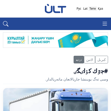
Рус
Lat
Төте
Қаз
كىرىل
لاتىن
تٶتە
#جٷك كٶلٸگٸ
وسى تەگ بويىنشا جاريالانعان ماتەريالدار.