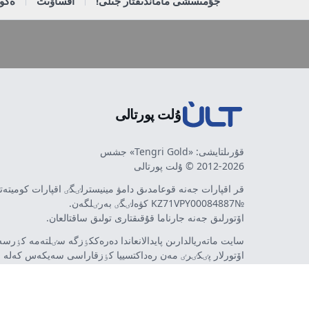
جۇمىسشى ماماندىقتار جىلى!
اقساۋىت
ەكون
ۇلت پورتالى
قۇرىلتايشى: «Tengri Gold» جشس
2012-2026 © ۇلت پورتالى
قر اقپارات جەنە قوعامدىق دامۋ مينيسترلٸگٸ اقپارات كوميتە
№KZ71VPY00084887 كۋەلٸگٸ بەرٸلگەن.
اۆتورلىق جەنە جارناما قۇقىقتارى تولىق ساقتالعان.
سايت ماتەريالدارىن پايدالانعاندا دەرەككٶزگە سٸلتەمە كٶرسەت
اۆتورلار پٸكٸرٸ مەن رەداكتسييا كٶزقاراسى سەيكەس كەلە 
مٷمكٸن. جارناما مەن حابارلاندىرۋلاردىڭ مازمۇنىنا جارناما بە