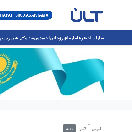
ПАРАТТЫҚ ХАБАРЛАМА
ساياسات
قوعام
ايماق
رۋحانييات
ەدەبيەت
ەكٸنشٸ رەسپۋب
كىرىل
لاتىن
تٶتە