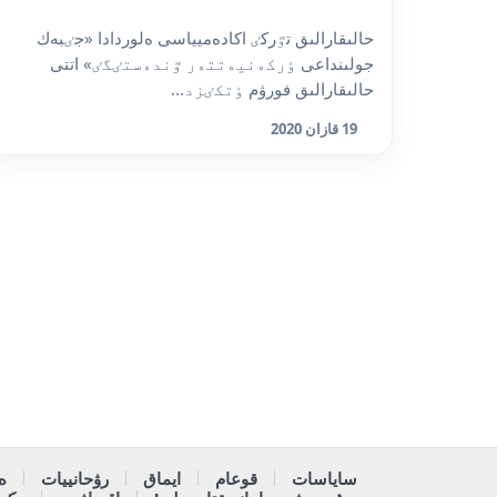
حالىقارالىق تٷركٸ اكادەميياسى ەلوردادا «جٸبەك
جولىنداعى ٶركەنيەتتەر ٷندەستٸگٸ» اتتى
حالىقارالىق فورۋم ٶتكٸزد...
19 قازان 2020
ساياسات
قوعام
ايماق
رۋحانييات
ە