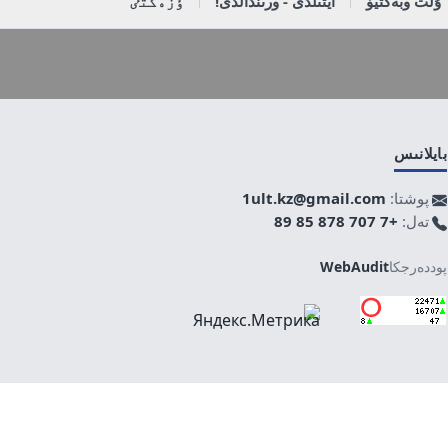
ۇلت وبەكتيۆ
ايتىلدى - ورىندالدى!
ٶزەكتٸ
بايلانىس
پوشتا:
1ult.kz@gmail.com
تەل:
+7 707 878 85 89
پوددەرجكا
WebAudit