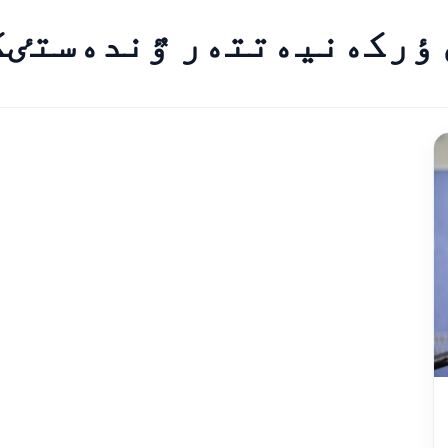
 ٶركەنيەتتەر ٷندەستٸگ