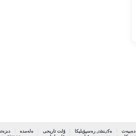
دەبيەت
ەكٸنشٸ رەسپۋبليكا
ۇلت تاريحى
ەلەمدە
دىزەتە