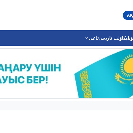
АҚ
ليكا
ۇلت تاريحى
تاعى