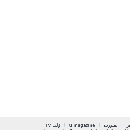
ر
سپورت
U magazine
ۇلت TV