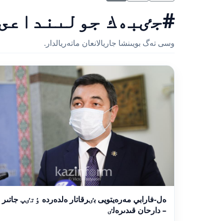
#جٸبەك جولىنداعى
وسى تەگ بويىنشا جاريالانعان ماتەريالدار.
ەل-فارابي مەرەيتويى بٸرقاتار ەلدەردە ٶتٸپ جاتىر
– دارحان قىدىرەلٸ