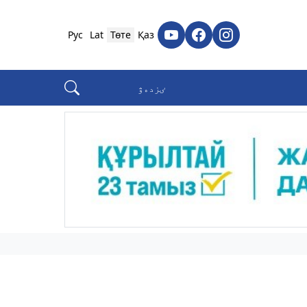
Рус
Lat
Төте
Қаз