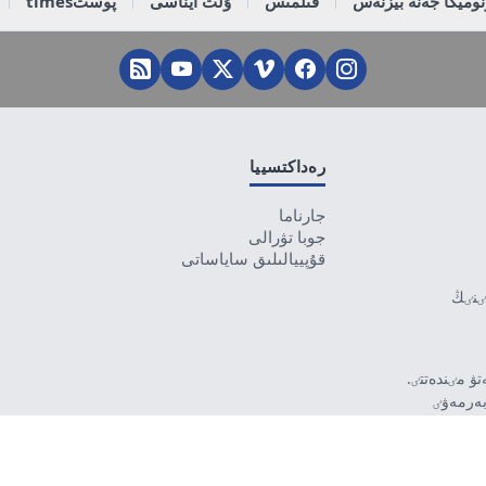
وميكا جەنە بيزنەس
قىلمىس
ۇلت ايناسى
پوستtimes
رەداكتسييا
جارناما
جوبا تۋرالى
قۇپييالىلىق ساياساتى
تٸنٸڭ
ۋ مٸندەتتٸ.
بەرمەۋٸ
رۋشٸ جاۋاپتى.