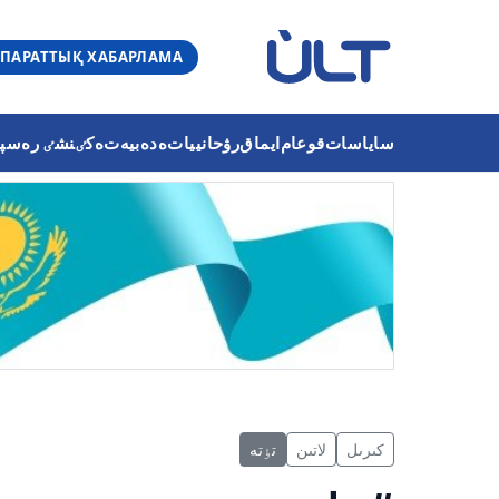
ПАРАТТЫҚ ХАБАРЛАМА
ساياسات
قوعام
ايماق
رۋحانييات
ەدەبيەت
ەكٸنشٸ رەسپۋب
كىرىل
لاتىن
تٶتە