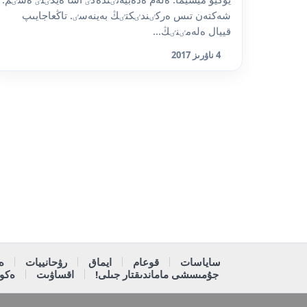
شەكتەن تىس ەركٸندٸكتٸڭ بەينەسٸ. تاڭعاجايىپ
قييال ەلەمٸنٸڭ...
4 ناۋرىز 2017
ساياسات
قوعام
ايماق
رۋحانييات
ە
جۇمىسشى ماماندىقتار جىلى!
اقساۋىت
ەكون