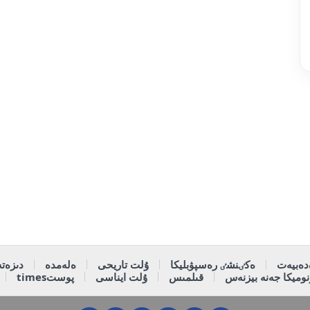
دەبيەت
ەكٸنشٸ رەسپۋبليكا
ۇلت تاريحى
ەلەمدە
دىزەتە
وميكا جەنە بيزنەس
قىلمىس
ۇلت ايناسى
پوستtimes