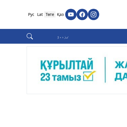
Рус
Lat
Төте
Қаз