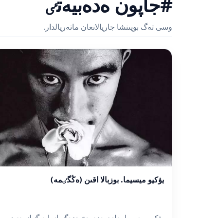
#جاپون ەدەبيەتٸ
وسى تەگ بويىنشا جاريالانعان ماتەريالدار.
يۋكيو ميسيما. بوزبالا اقىن (ەڭگٸمە)
يۋكيو ميسيما. ەلەم ەدەبيەتٸندەگٸ اسا ەيگٸلٸ ەسٸم.