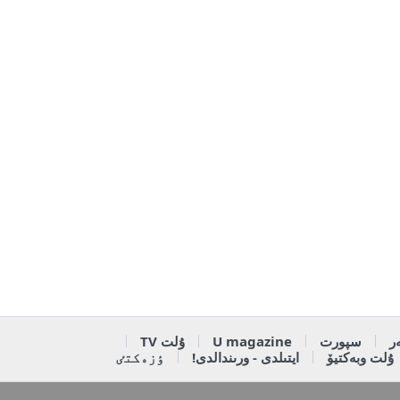
ر
سپورت
U magazine
ۇلت TV
ۇلت وبەكتيۆ
ايتىلدى - ورىندالدى!
ٶزەكتٸ