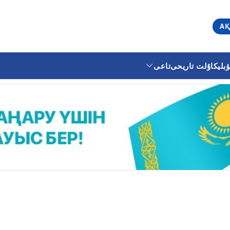
АҚ
ليكا
ۇلت تاريحى
تاعى