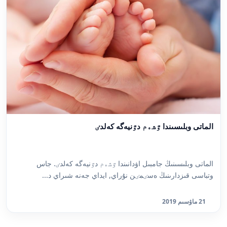
الماتى وبلىسىندا ٷشەم دٷنيەگە كەلدٸ
الماتى وبلىسىنىڭ جامبىل اۋدانىندا ٷشەم دٷنيەگە كەلدٸ. جاس
وتباسى قىزدارىنىڭ ەسٸمٸن نۇراي, ايداي جەنە شىراي د...
21 ماۋسىم 2019