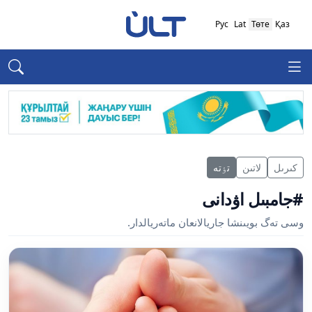
Рус
Lat
Төте
Қаз
كىرىل
لاتىن
تٶتە
#جامبىل اۋدانى
وسى تەگ بويىنشا جاريالانعان ماتەريالدار.