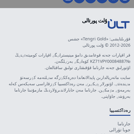
ۇلت پورتالى
قۇرىلتايشى: «Tengri Gold» جشس
2012-2026 © ۇلت پورتالى
قر اقپارات جەنە قوعامدىق دامۋ مينيسترلٸگٸ اقپارات كوميتەتٸنٸڭ
№KZ71VPY00084887 كۋەلٸگٸ بەرٸلگەن.
اۆتورلىق جەنە جارناما قۇقىقتارى تولىق ساقتالعان.
سايت ماتەريالدارىن پايدالانعاندا دەرەككٶزگە سٸلتەمە كٶرسەتۋ
مٸندەتتٸ. اۆتورلار پٸكٸرٸ مەن رەداكتسييا كٶزقاراسى سەيكەس كەلە
بەرمەۋٸ مٷمكٸن. جارناما مەن حابارلاندىرۋلاردىڭ مازمۇنىنا جارناما
بەرۋشٸ جاۋاپتى.
رەداكتسييا
جارناما
جوبا تۋرالى