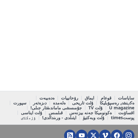
ساياسات
قوعام
ايماق
رۋحانييات
ەدەبيەت
ەكٸنشٸ رەسپۋبليكا
ۇلت تاريحى
ەلەمدە
دىزەتەر
سپورت
U magazine
ۇلت TV
جۇمىسشى ماماندىقتار جىلى!
اقساۋىت
ەكونوميكا جەنە بيزنەس
قىلمىس
ۇلت ايناسى
پوستtimes
ۇلت وبەكتيۆ
ايتىلدى - ورىندالدى!
ٶزەكتٸ