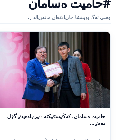
#حاميت ەسامان
وسى تەگ بويىنشا جاريالانعان ماتەريالدار.
حاميت ەسامان. كەڭٸستٸكتە دٸرٸلدەيدٸ گٷل
دەمٸ...