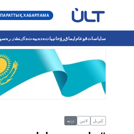
ПАРАТТЫҚ ХАБАРЛАМА
ساياسات
قوعام
ايماق
رۋحانييات
ەدەبيەت
ەكٸنشٸ رەسپۋب
كىرىل
لاتىن
تٶتە