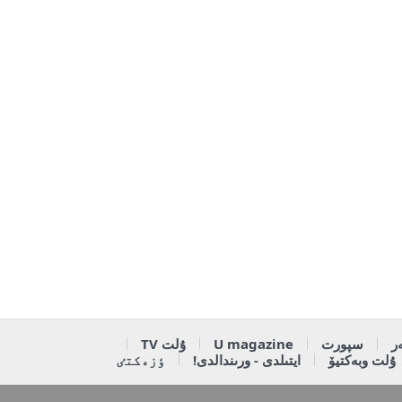
ر
سپورت
U magazine
ۇلت TV
ۇلت وبەكتيۆ
ايتىلدى - ورىندالدى!
ٶزەكتٸ