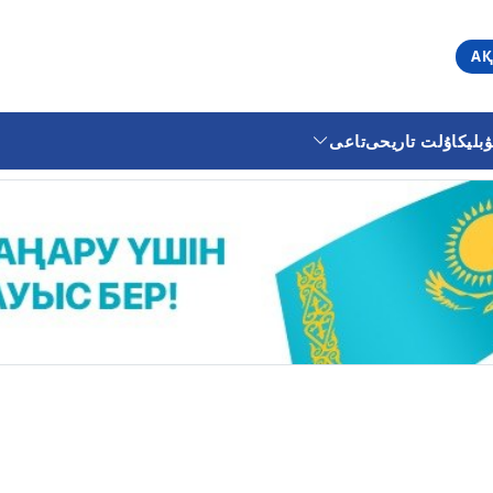
АҚ
ليكا
ۇلت تاريحى
تاعى