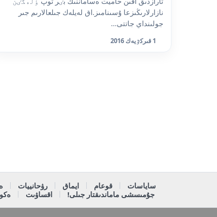
تارازدىق اقىن حاميت ەساماننىڭ بٸر توپ ٶلەڭٸن
نازارلارىڭىزعا ۇسىنامىز.اق لەيلەك جىلعالارىم جىر
جولىنداي جاتتى...
1 قىركٷيەك 2016
ساياسات
قوعام
ايماق
رۋحانييات
ە
جۇمىسشى ماماندىقتار جىلى!
اقساۋىت
ەكون