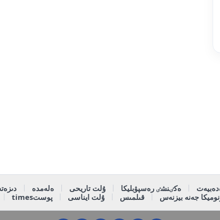
دەبيەت
ەكٸنشٸ رەسپۋبليكا
ۇلت تاريحى
ەلەمدە
دىزەتە
وميكا جەنە بيزنەس
قىلمىس
ۇلت ايناسى
پوستtimes