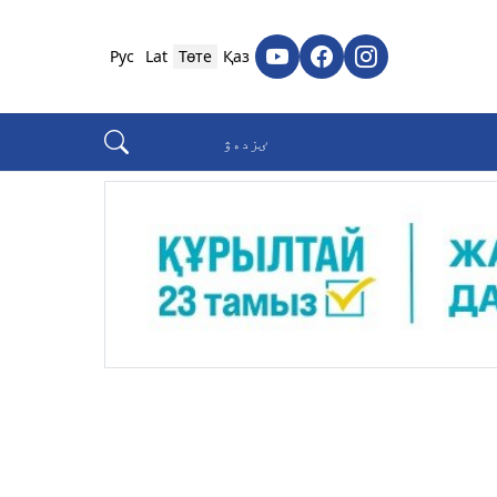
Рус
Lat
Төте
Қаз