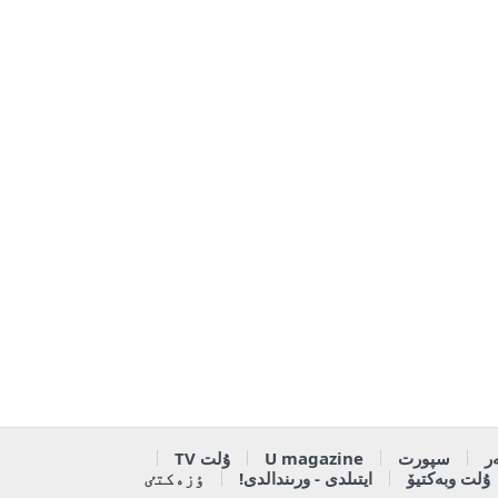
ر
سپورت
U magazine
ۇلت TV
ۇلت وبەكتيۆ
ايتىلدى - ورىندالدى!
ٶزەكتٸ