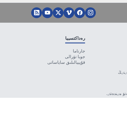
رەداكتسييا
جارناما
جوبا تۋرالى
قۇپييالىلىق ساياساتى
تٸنٸڭ
ۋ مٸندەتتٸ.
بەرمەۋٸ
رۋشٸ جاۋاپتى.