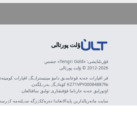
ۇلت پورتالى
قۇرىلتايشى: «Tengri Gold» جشس
2012-2026 © ۇلت پورتالى
قر اقپارات جەنە قوعامدىق دامۋ مينيسترلٸگٸ اقپارات كوميتە
№KZ71VPY00084887 كۋەلٸگٸ بەرٸلگەن.
اۆتورلىق جەنە جارناما قۇقىقتارى تولىق ساقتالعان.
سايت ماتەريالدارىن پايدالانعاندا دەرەككٶزگە سٸلتەمە كٶرسەت
اۆتورلار پٸكٸرٸ مەن رەداكتسييا كٶزقاراسى سەيكەس كەلە 
مٷمكٸن. جارناما مەن حابارلاندىرۋلاردىڭ مازمۇنىنا جارناما بە
تەۋەلسٸز ينتەرنەت-باسىلىم - ult.kz