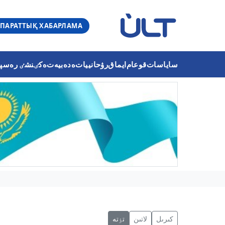
ПАРАТТЫҚ ХАБАРЛАМА
ساياسات
قوعام
ايماق
رۋحانييات
ەدەبيەت
ەكٸنشٸ رەسپۋب
كىرىل
لاتىن
تٶتە