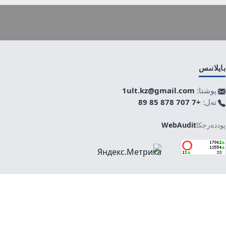
بايلانىس
پوشتا:
1ult.kz@gmail.com
تەل:
+7 707 878 85 89
پوددەرجكا
WebAudit
جوعارى