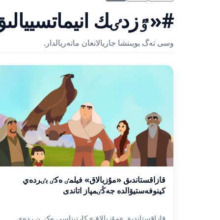
#«ٷزدٸك انيماتسييالىق
وسى تەگ بويىنشا جاريالانعان ماتەريالدار.
قازاقستاندىق «مۇزبالاق» فيلمٸ ەكٸ بٸردەي
كينوفەستيۆالدە جەڭٸمپاز اتاندى
قازاقستاندىق «مۇزبالاق» كارتيناسى ەكٸ بٸردەي