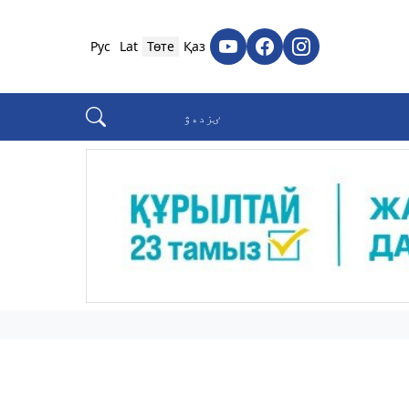
Рус
Lat
Төте
Қаз