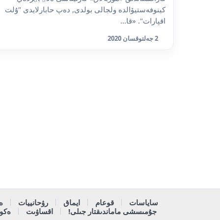
كينوفەستيۆالدە ولجالى بولدى, دەپ حابارلايدى "ۇلت
اقپارات". «قا...
2 جەلتوقسان 2020
ساياسات
قوعام
ايماق
رۋحانييات
ە
جۇمىسشى ماماندىقتار جىلى!
اقساۋىت
ەكون