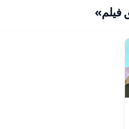
 فيلم»