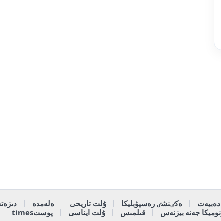
دەبيەت
ەكٸنشٸ رەسپۋبليكا
ۇلت تاريحى
ەلەمدە
دىزەتە
وميكا جەنە بيزنەس
قىلمىس
ۇلت ايناسى
پوستtimes