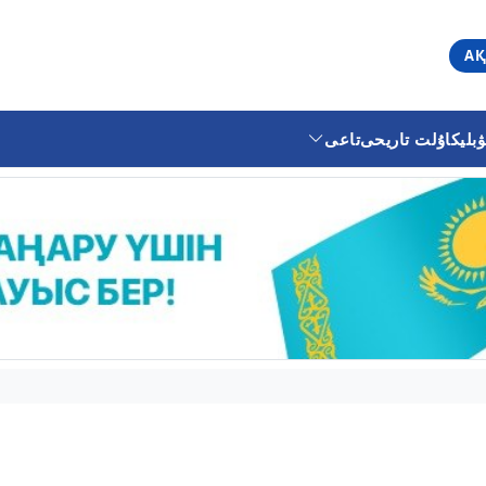
АҚ
ليكا
ۇلت تاريحى
تاعى