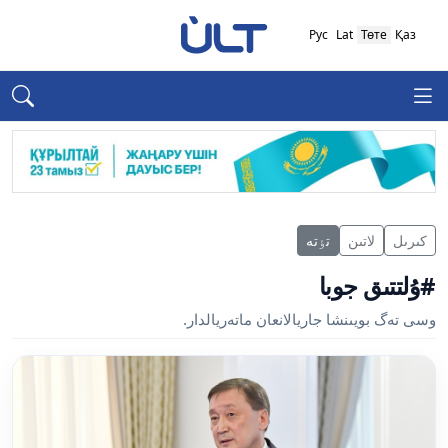
Рус
Lat
Төте
Қаз
كىرىل
لاتىن
تٶتە
#ۇلتتىق جوبا
وسى تەگ بويىنشا جاريالانعان ماتەريالدار.