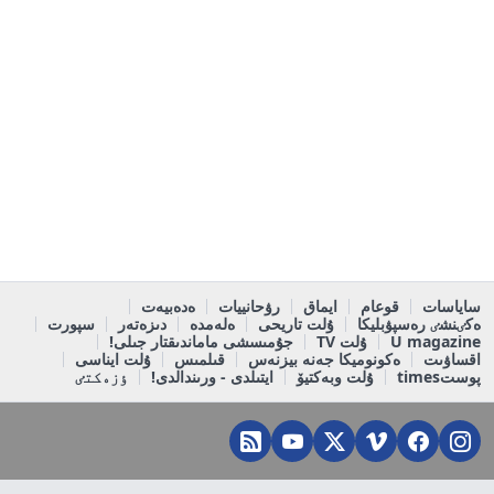
ساياسات
قوعام
ايماق
رۋحانييات
ەدەبيەت
ەكٸنشٸ رەسپۋبليكا
ۇلت تاريحى
ەلەمدە
دىزەتەر
سپورت
U magazine
ۇلت TV
جۇمىسشى ماماندىقتار جىلى!
اقساۋىت
ەكونوميكا جەنە بيزنەس
قىلمىس
ۇلت ايناسى
پوستtimes
ۇلت وبەكتيۆ
ايتىلدى - ورىندالدى!
ٶزەكتٸ