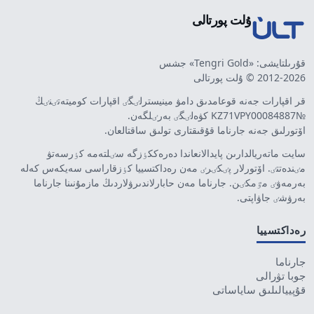
ۇلت پورتالى
قۇرىلتايشى: «Tengri Gold» جشس
2012-2026 © ۇلت پورتالى
قر اقپارات جەنە قوعامدىق دامۋ مينيسترلٸگٸ اقپارات كوميتەتٸنٸڭ
№KZ71VPY00084887 كۋەلٸگٸ بەرٸلگەن.
اۆتورلىق جەنە جارناما قۇقىقتارى تولىق ساقتالعان.
سايت ماتەريالدارىن پايدالانعاندا دەرەككٶزگە سٸلتەمە كٶرسەتۋ
مٸندەتتٸ. اۆتورلار پٸكٸرٸ مەن رەداكتسييا كٶزقاراسى سەيكەس كەلە
بەرمەۋٸ مٷمكٸن. جارناما مەن حابارلاندىرۋلاردىڭ مازمۇنىنا جارناما
بەرۋشٸ جاۋاپتى.
رەداكتسييا
جارناما
جوبا تۋرالى
قۇپييالىلىق ساياساتى