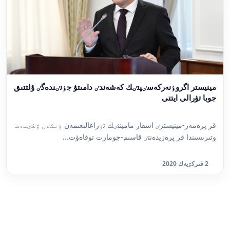
مينيستر اگروٶنەركەسٸپتٸك كەشەندٸ دامىتۋ جٶنٸندەگٸ ۇلتتىق
جوبا تۋرالى ايتتى
قر پرەمەر-مينيسترٸ اسقار ماميننٸڭ تٶراعالىعىمەن ٶتكەن ٷكٸمەت
وتىرىسىندا قر پرەزيدەنتٸ قاسىم-جومارت توقاەۆت...
2 قىركٷيەك 2020