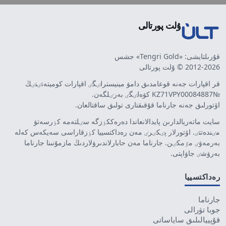
ۇلت پورتالى
قۇرىلتايشى: «Tengri Gold» جشس
2012-2026 © ۇلت پورتالى
قر اقپارات جەنە قوعامدىق دامۋ مينيسترلٸگٸ اقپارات كوميتەتٸنٸڭ
№KZ71VPY00084887 كۋەلٸگٸ بەرٸلگەن.
اۆتورلىق جەنە جارناما قۇقىقتارى تولىق ساقتالعان.
سايت ماتەريالدارىن پايدالانعاندا دەرەككٶزگە سٸلتەمە كٶرسەتۋ
مٸندەتتٸ. اۆتورلار پٸكٸرٸ مەن رەداكتسييا كٶزقاراسى سەيكەس كەلە
بەرمەۋٸ مٷمكٸن. جارناما مەن حابارلاندىرۋلاردىڭ مازمۇنىنا جارناما
بەرۋشٸ جاۋاپتى.
رەداكتسييا
جارناما
جوبا تۋرالى
قۇپييالىلىق ساياساتى