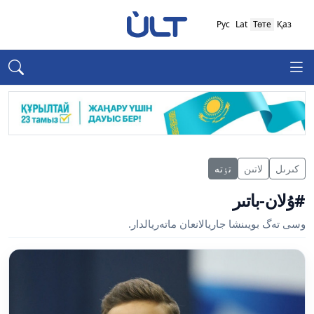
Рус
Lat
Төте
Қаз
كىرىل
لاتىن
تٶتە
#ۇلان-باتىر
وسى تەگ بويىنشا جاريالانعان ماتەريالدار.