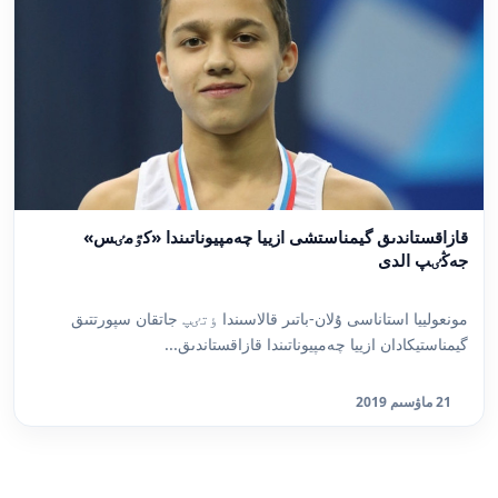
قازاقستاندىق گيمناستشى ازييا چەمپيوناتىندا «كٷمٸس»
جەڭٸپ الدى
مونعولييا استاناسى ۇلان-باتىر قالاسىندا ٶتٸپ جاتقان سپورتتىق
گيمناستيكادان ازييا چەمپيوناتىندا قازاقستاندىق...
21 ماۋسىم 2019