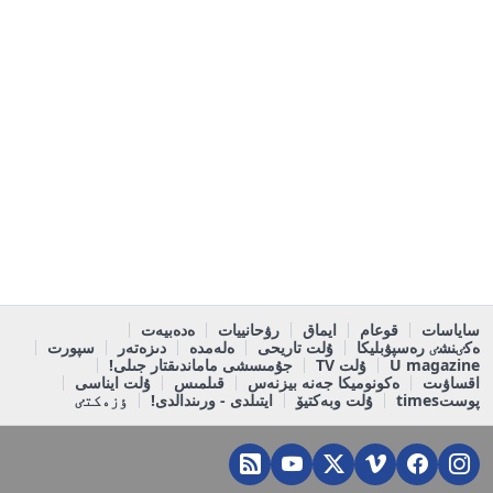
ساياسات
قوعام
ايماق
رۋحانييات
ەدەبيەت
ەكٸنشٸ رەسپۋبليكا
ۇلت تاريحى
ەلەمدە
دىزەتەر
سپورت
U magazine
ۇلت TV
جۇمىسشى ماماندىقتار جىلى!
اقساۋىت
ەكونوميكا جەنە بيزنەس
قىلمىس
ۇلت ايناسى
پوستtimes
ۇلت وبەكتيۆ
ايتىلدى - ورىندالدى!
ٶزەكتٸ