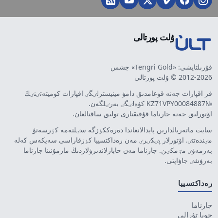
ۇلت پورتالى
قۇرىلتايشى: «Tengri Gold» جشس
2012-2026 © ۇلت پورتالى
قر اقپارات جەنە قوعامدىق دامۋ مينيسترلٸگٸ اقپارات كوميتەتٸنٸڭ
№KZ71VPY00084887 كۋەلٸگٸ بەرٸلگەن.
اۆتورلىق جەنە جارناما قۇقىقتارى تولىق ساقتالعان.
سايت ماتەريالدارىن پايدالانعاندا دەرەككٶزگە سٸلتەمە كٶرسەتۋ
مٸندەتتٸ. اۆتورلار پٸكٸرٸ مەن رەداكتسييا كٶزقاراسى سەيكەس كەلە
بەرمەۋٸ مٷمكٸن. جارناما مەن حابارلاندىرۋلاردىڭ مازمۇنىنا جارناما
بەرۋشٸ جاۋاپتى.
رەداكتسييا
جارناما
جوبا تۋرالى