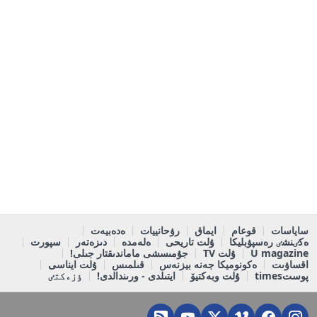
ساياسات
قوعام
ايماق
رۋحانييات
ەدەبيەت
ەكٸنشٸ رەسپۋبليكا
ۇلت تاريحى
ەلەمدە
دىزەتەر
سپورت
U magazine
ۇلت TV
جۇمىسشى ماماندىقتار جىلى!
اقساۋىت
ەكونوميكا جەنە بيزنەس
قىلمىس
ۇلت ايناسى
پوستtimes
ۇلت وبەكتيۆ
ايتىلدى - ورىندالدى!
ٶزەكتٸ