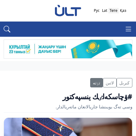
Рус
Lat
Төте
Қаз
كىرىل
لاتىن
تٶتە
#ۋچاسكەلٸك ينسپەكتور
وسى تەگ بويىنشا جاريالانعان ماتەريالدار.