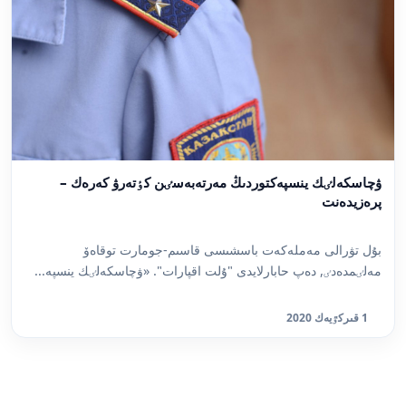
ۋچاسكەلٸك ينسپەكتوردىڭ مەرتەبەسٸن كٶتەرۋ كەرەك –
پرەزيدەنت
بۇل تۋرالى مەملەكەت باسشىسى قاسىم-جومارت توقاەۆ
مەلٸمدەدٸ, دەپ حابارلايدى "ۇلت اقپارات". «ۋچاسكەلٸك ينسپە...
1 قىركٷيەك 2020