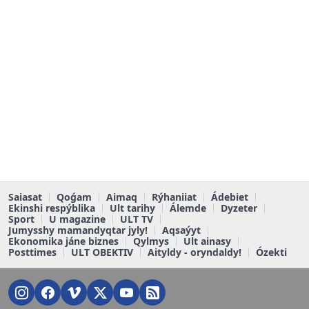
Saiasat
Qoǵam
Aimaq
Rýhaniiat
Ádebiet
Ekinshi respýblika
Ult tarihy
Álemde
Dyzeter
Sport
U magazine
ULT TV
Jumysshy mamandyqtar jyly!
Aqsaýyt
Ekonomika jáne biznes
Qylmys
Ult ainasy
Posttimes
ULT OBEKTIV
Aityldy - oryndaldy!
Ózekti