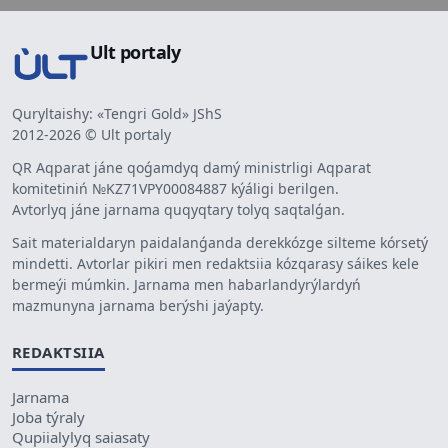
Ult portaly
Quryltaishy: «Tengri Gold» JShS
2012-2026 © Ult portaly
QR Aqparat jáne qoǵamdyq damý ministrligi Aqparat
komitetiniń №KZ71VPY00084887 kýáligi berilgen.
Avtorlyq jáne jarnama quqyqtary tolyq saqtalǵan.
Sait materialdaryn paidalanǵanda derekkózge silteme kórsetý
mindetti. Avtorlar pikiri men redaktsiia kózqarasy sáikes kele
bermeýi múmkin. Jarnama men habarlandyrýlardyń
mazmunyna jarnama berýshi jaýapty.
REDAKTSIIA
Jarnama
Joba týraly
Qupiialylyq saiasaty