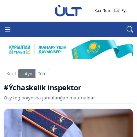
Қаз
Төте
Lat
Рус
Kirill
Latyn
Tóte
#Ýchaskelik inspektor
Osy teg boiynsha jariialanǵan materialdar.