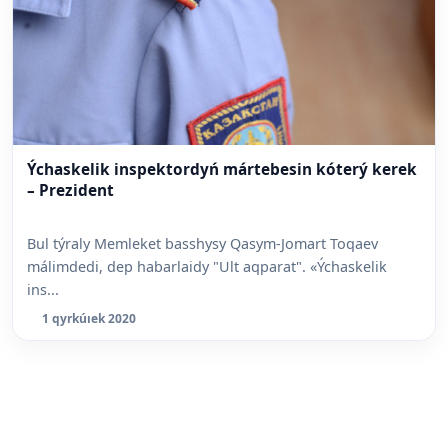
Ýchaskelik inspektordyń mártebesin kóterý kerek
– Prezident
Bul týraly Memleket basshysy Qasym-Jomart Toqaev
málimdedi, dep habarlaidy "Ult aqparat". «Ýchaskelik
ins...
1 qyrkúıek 2020