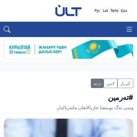
Рус
Lat
Төте
Қаз
كىرىل
لاتىن
تٶتە
#تەرمين
وسى تەگ بويىنشا جاريالانعان ماتەريالدار.