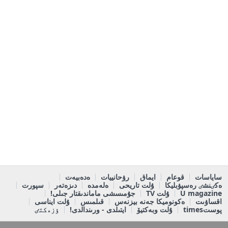
ساياسات
قوعام
ايماق
رۋحانييات
ەدەبيەت
ەكٸنشٸ رەسپۋبليكا
ۇلت تاريحى
ەلەمدە
دىزەتەر
سپورت
U magazine
ۇلت TV
جۇمىسشى ماماندىقتار جىلى!
اقساۋىت
ەكونوميكا جەنە بيزنەس
قىلمىس
ۇلت ايناسى
پوستtimes
ۇلت وبەكتيۆ
ايتىلدى - ورىندالدى!
ٶزەكتٸ