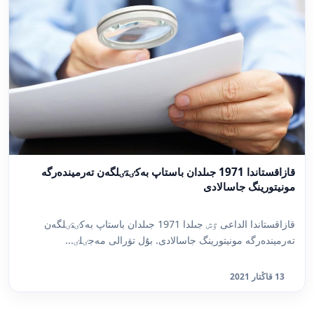
قازاقستاندا 1971 جىلدان باستاپ بەكٸتٸلگەن تەرميندەرگە
مونيتورينگ جاسالادى
قازاقستاندا الداعى ٷش جىلدا 1971 جىلدان باستاپ بەكٸتٸلگەن
تەرميندەرگە مونيتورينگ جاسالادى. بۇل تۋرالى مەجٸلٸ...
13 قاڭتار 2021