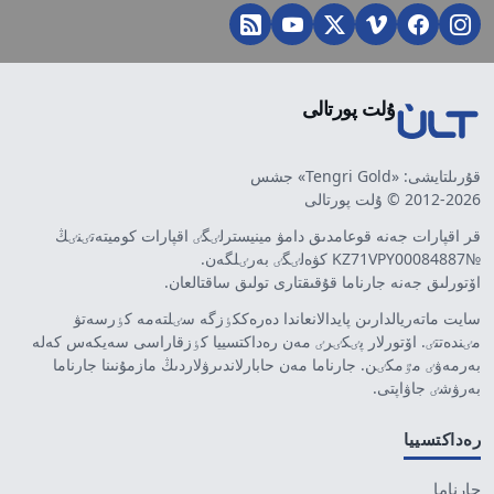
ۇلت پورتالى
قۇرىلتايشى: «Tengri Gold» جشس
2012-2026 © ۇلت پورتالى
قر اقپارات جەنە قوعامدىق دامۋ مينيسترلٸگٸ اقپارات كوميتەتٸنٸڭ
№KZ71VPY00084887 كۋەلٸگٸ بەرٸلگەن.
اۆتورلىق جەنە جارناما قۇقىقتارى تولىق ساقتالعان.
سايت ماتەريالدارىن پايدالانعاندا دەرەككٶزگە سٸلتەمە كٶرسەتۋ
مٸندەتتٸ. اۆتورلار پٸكٸرٸ مەن رەداكتسييا كٶزقاراسى سەيكەس كەلە
بەرمەۋٸ مٷمكٸن. جارناما مەن حابارلاندىرۋلاردىڭ مازمۇنىنا جارناما
بەرۋشٸ جاۋاپتى.
رەداكتسييا
جارناما