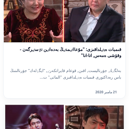
قىمبات ەبٸلداقىزى: "مۇعالٸمنٸڭ بەدەلٸن تٷسٸرگەن -
وقۋشى ەمەس, اتا-انا"
بەلگٸلٸ جۋرناليست, اقىن, قوعام قايراتكەرٸ, “ايگٶلەك” جۋرنالىنىڭ
باس رەداكتورى قىمبات ەبٸلداقىزى "الماتى" ت...
21 مامىر 2020