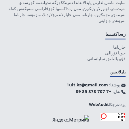
سايت ماتەريالدارىن پايدالانعاندا دەرەككٶزگە سٸلتەمە كٶرسەتۋ
مٸندەتتٸ. اۆتورلار پٸكٸرٸ مەن رەداكتسييا كٶزقاراسى سەيكەس كەلە
بەرمەۋٸ مٷمكٸن. جارناما مەن حابارلاندىرۋلاردىڭ مازمۇنىنا جارناما
بەرۋشٸ جاۋاپتى.
رەداكتسييا
جارناما
جوبا تۋرالى
قۇپييالىلىق ساياساتى
بايلانىس
پوشتا:
1ult.kz@gmail.com
تەل:
+7 707 878 85 89
پوددەرجكا
WebAudit