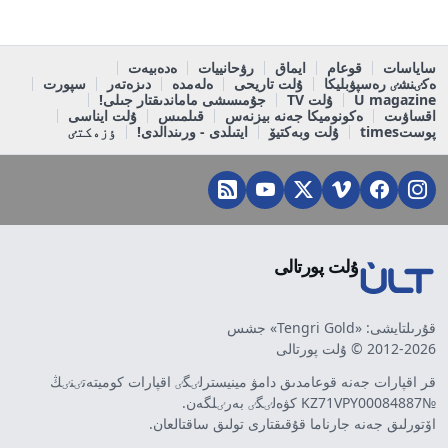
ساياسات
قوعام
ايماق
رۋحانييات
ەدەبيەت
ەكٸنشٸ رەسپۋبليكا
ۇلت تاريحى
ەلەمدە
دىزەتەر
سپورت
U magazine
ۇلت TV
جۇمىسشى ماماندىقتار جىلى!
اقساۋىت
ەكونوميكا جەنە بيزنەس
قىلمىس
ۇلت ايناسى
پوستtimes
ۇلت وبەكتيۆ
ايتىلدى - ورىندالدى!
ٶزەكتٸ
ۇلت پورتالى
قۇرىلتايشى: «Tengri Gold» جشس
2012-2026 © ۇلت پورتالى
قر اقپارات جەنە قوعامدىق دامۋ مينيسترلٸگٸ اقپارات كوميتەتٸنٸڭ
№KZ71VPY00084887 كۋەلٸگٸ بەرٸلگەن.
اۆتورلىق جەنە جارناما قۇقىقتارى تولىق ساقتالعان.