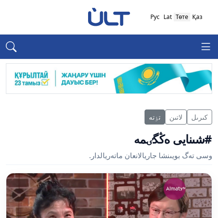
Рус
Lat
Төте
Қаз
كىرىل
لاتىن
تٶتە
#شىنايى ەڭگٸمە
وسى تەگ بويىنشا جاريالانعان ماتەريالدار.