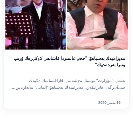
مەيرامبەك بەسباەۆ: "ححٸ عاسىردا قاشانعى كٶكٸرەك ۇرىپ
وتىرا بەرەسٸڭ"
ەنشٸ, "مۋزارت" توبىنىڭ مٷشەسٸ, قازاقستاننىڭ ەڭبەك
سٸڭٸرگەن قايراتكەرٸ مەيرامبەك بەسباەۆ "الماتى" تەلەارناس...
19 مامىر 2020