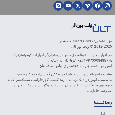
ۇلت پورتالى
قۇرىلتايشى: «Tengri Gold» جشس
2012-2026 © ۇلت پورتالى
قر اقپارات جەنە قوعامدىق دامۋ مينيسترلٸگٸ اقپارات كوميتەتٸنٸڭ
№KZ71VPY00084887 كۋەلٸگٸ بەرٸلگەن.
اۆتورلىق جەنە جارناما قۇقىقتارى تولىق ساقتالعان.
سايت ماتەريالدارىن پايدالانعاندا دەرەككٶزگە سٸلتەمە كٶرسەتۋ
مٸندەتتٸ. اۆتورلار پٸكٸرٸ مەن رەداكتسييا كٶزقاراسى سەيكەس كەلە
بەرمەۋٸ مٷمكٸن. جارناما مەن حابارلاندىرۋلاردىڭ مازمۇنىنا جارناما
بەرۋشٸ جاۋاپتى.
رەداكتسييا
جارناما