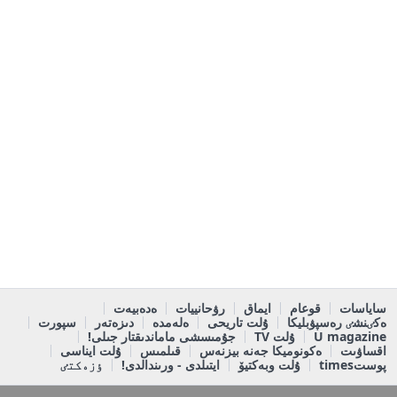
ساياسات
قوعام
ايماق
رۋحانييات
ەدەبيەت
ەكٸنشٸ رەسپۋبليكا
ۇلت تاريحى
ەلەمدە
دىزەتەر
سپورت
U magazine
ۇلت TV
جۇمىسشى ماماندىقتار جىلى!
اقساۋىت
ەكونوميكا جەنە بيزنەس
قىلمىس
ۇلت ايناسى
پوستtimes
ۇلت وبەكتيۆ
ايتىلدى - ورىندالدى!
ٶزەكتٸ