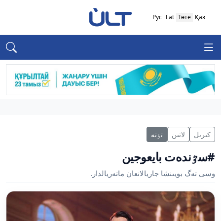
Рус
Lat
Төте
Қаз
كىرىل
لاتىن
تٶتە
#سٷندەت بايعوجين
وسى تەگ بويىنشا جاريالانعان ماتەريالدار.