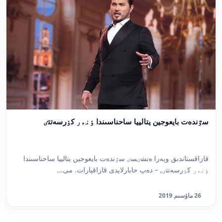
سٷندەت بايعوجين يتالييا ساحناسىندا ٶنەر كٶرسەتتٸ
قازاقستاندىق وپەرا ەنشٸسٸ سٷندەت بايعوجين يتالييا ساحناسىندا
ٶنەر كٶرسەتتٸ, – دەپ حابارلايدى قازاقپارات. مى...
26 ماۋسىم 2019