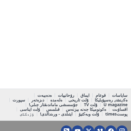
ساياسات
قوعام
ايماق
رۋحانييات
ەدەبيەت
ەكٸنشٸ رەسپۋبليكا
ۇلت تاريحى
ەلەمدە
دىزەتەر
سپورت
U magazine
ۇلت TV
جۇمىسشى ماماندىقتار جىلى!
اقساۋىت
ەكونوميكا جەنە بيزنەس
قىلمىس
ۇلت ايناسى
پوستtimes
ۇلت وبەكتيۆ
ايتىلدى - ورىندالدى!
ٶزەكتٸ