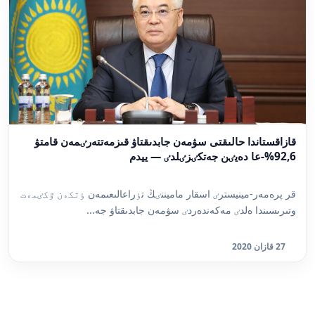
قازاقستاندا حالىقتى سۋمەن جابدىقتاۋ قىزمەتتەرٸمەن قامتۋ
92,6%-عا دەيٸن جەتكٸزٸلدٸ — ييدم
قر پرەمەر-مينيسترٸ اسقار ماميننٸڭ تٶراعالىعىمەن ٶتكەن ٷكٸمەت
وتىرىسىندا ەلدٸ مەكەندەردٸ سۋمەن جابدىقتاۋ جە...
27 قازان 2020