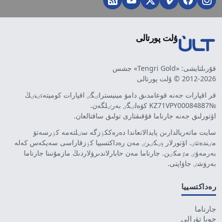
ۇلت پورتالى
قۇرىلتايشى: «Tengri Gold» جشس
2012-2026 © ۇلت پورتالى
قر اقپارات جەنە قوعامدىق دامۋ مينيسترلٸگٸ اقپارات كوميتەتٸنٸڭ
№KZ71VPY00084887 كۋەلٸگٸ بەرٸلگەن.
اۆتورلىق جەنە جارناما قۇقىقتارى تولىق ساقتالعان.
سايت ماتەريالدارىن پايدالانعاندا دەرەككٶزگە سٸلتەمە كٶرسەتۋ
مٸندەتتٸ. اۆتورلار پٸكٸرٸ مەن رەداكتسييا كٶزقاراسى سەيكەس كەلە
بەرمەۋٸ مٷمكٸن. جارناما مەن حابارلاندىرۋلاردىڭ مازمۇنىنا جارناما
بەرۋشٸ جاۋاپتى.
رەداكتسييا
جارناما
جوبا تۋرالى