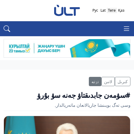
Рус
Lat
Төте
Қаз
كىرىل
لاتىن
تٶتە
#سۋمەن جابدىقتاۋ جەنە سۋ بۇرۋ
وسى تەگ بويىنشا جاريالانعان ماتەريالدار.