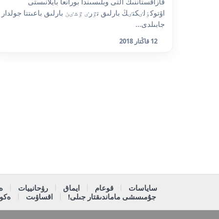
قازاقستاننىڭ التى وبلىسىندا بورانعا بايلانىستى
اۆتوكٶلٸكتٸڭ بارلىق تٷرٸ ٷشٸن بارلىق باعىتتا جولدار
جابىلدى...
12 قاڭتار 2018
ساياسات
قوعام
ايماق
رۋحانييات
ە
جۇمىسشى ماماندىقتار جىلى!
اقساۋىت
ەكون