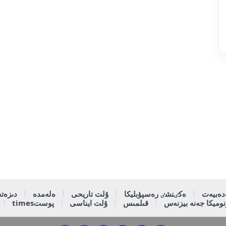
دەبيەت
ەكٸنشٸ رەسپۋبليكا
ۇلت تاريحى
ەلەمدە
دىزەتە
وميكا جەنە بيزنەس
قىلمىس
ۇلت ايناسى
پوستtimes