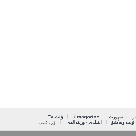
ر
سپورت
U magazine
ۇلت TV
ۇلت وبەكتيۆ
ايتىلدى - ورىندالدى!
ٶزەكتٸ