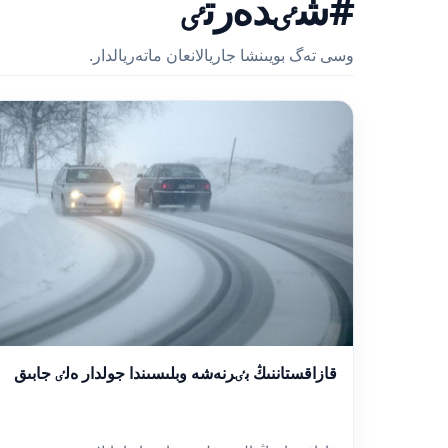
#شٸدەرتٸ
وسى تەگ بويىنشا جاريالانعان ماتەريالدار.
قازاقستاننىڭ بٸرنەشە وبلىسىندا جولدار ەلٸ جابىق