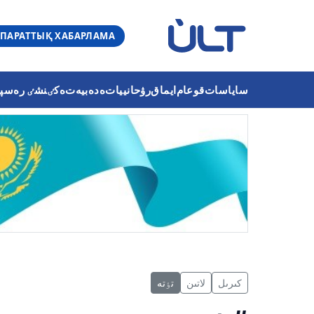
ПАРАТТЫҚ ХАБАРЛАМА
ساياسات
قوعام
ايماق
رۋحانييات
ەدەبيەت
ەكٸنشٸ رەسپۋب
كىرىل
لاتىن
تٶتە