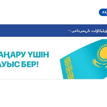
АҚ
ليكا
ۇلت تاريحى
تاعى