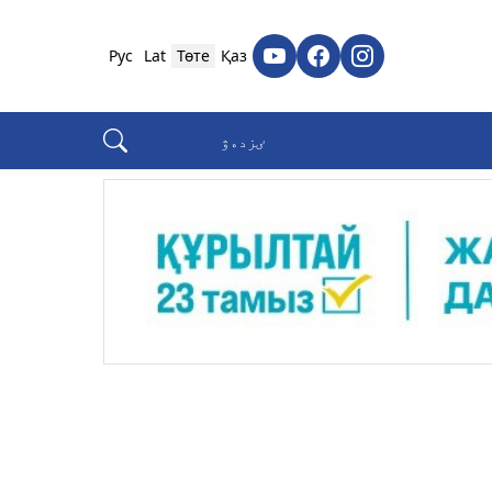
Рус
Lat
Төте
Қаз