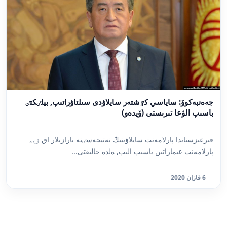
جەەنبەكوۆ: ساياسي كٷشتەر سايلاۋدى سىلتاۋراتىپ, بيلٸكتٸ
باسىپ الۋعا تىرىستى (ۆيدەو)
قىرعىزستاندا پارلامەنت سايلاۋىنىڭ نەتيجەسٸنە نارازىلار اق ٷي,
پارلامەنت عيماراتىن باسىپ الىپ, ەلدە حالىقتى...
6 قازان 2020