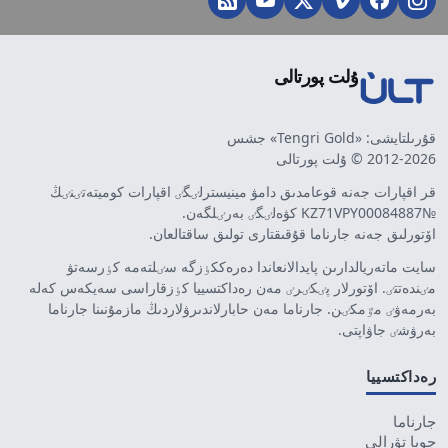
ۇلت پورتالى
قۇرىلتايشى: «Tengri Gold» جشس
2012-2026 © ۇلت پورتالى
قر اقپارات جەنە قوعامدىق دامۋ مينيسترلٸگٸ اقپارات كوميتەتٸنٸڭ
№KZ71VPY00084887 كۋەلٸگٸ بەرٸلگەن.
اۆتورلىق جەنە جارناما قۇقىقتارى تولىق ساقتالعان.
سايت ماتەريالدارىن پايدالانعاندا دەرەككٶزگە سٸلتەمە كٶرسەتۋ
مٸندەتتٸ. اۆتورلار پٸكٸرٸ مەن رەداكتسييا كٶزقاراسى سەيكەس كەلە
بەرمەۋٸ مٷمكٸن. جارناما مەن حابارلاندىرۋلاردىڭ مازمۇنىنا جارناما
بەرۋشٸ جاۋاپتى.
رەداكتسييا
جارناما
جوبا تۋرالى