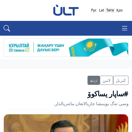
Рус
Lat
Төте
Қаз
كىرىل
لاتىن
تٶتە
#ساپار يساكوۆ
وسى تەگ بويىنشا جاريالانعان ماتەريالدار.