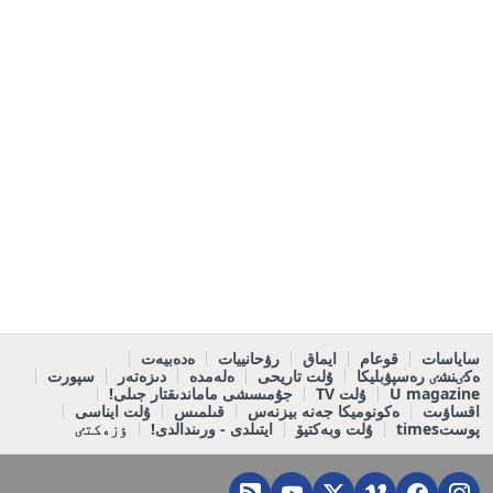
ساياسات
قوعام
ايماق
رۋحانييات
ەدەبيەت
ەكٸنشٸ رەسپۋبليكا
ۇلت تاريحى
ەلەمدە
دىزەتەر
سپورت
U magazine
ۇلت TV
جۇمىسشى ماماندىقتار جىلى!
اقساۋىت
ەكونوميكا جەنە بيزنەس
قىلمىس
ۇلت ايناسى
پوستtimes
ۇلت وبەكتيۆ
ايتىلدى - ورىندالدى!
ٶزەكتٸ