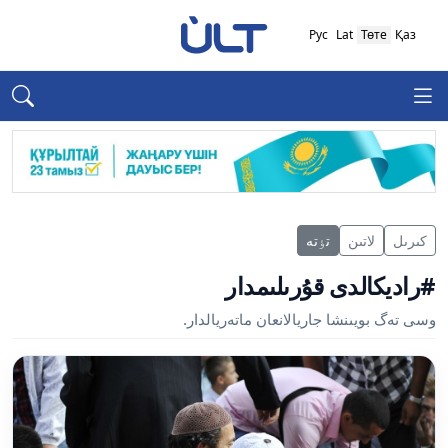
Рус
Lat
Төте
Қаз
كىرىل
لاتىن
تٶتە
#راديكالدى قۇرىلىمدار
وسى تەگ بويىنشا جاريالانعان ماتەريالدار.