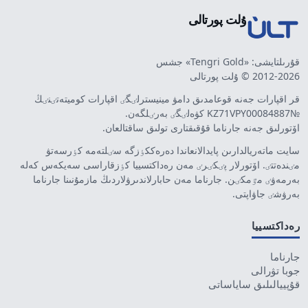
ۇلت پورتالى
قۇرىلتايشى: «Tengri Gold» جشس
2012-2026 © ۇلت پورتالى
قر اقپارات جەنە قوعامدىق دامۋ مينيسترلٸگٸ اقپارات كوميتەتٸنٸڭ
№KZ71VPY00084887 كۋەلٸگٸ بەرٸلگەن.
اۆتورلىق جەنە جارناما قۇقىقتارى تولىق ساقتالعان.
سايت ماتەريالدارىن پايدالانعاندا دەرەككٶزگە سٸلتەمە كٶرسەتۋ
مٸندەتتٸ. اۆتورلار پٸكٸرٸ مەن رەداكتسييا كٶزقاراسى سەيكەس كەلە
بەرمەۋٸ مٷمكٸن. جارناما مەن حابارلاندىرۋلاردىڭ مازمۇنىنا جارناما
بەرۋشٸ جاۋاپتى.
رەداكتسييا
جارناما
جوبا تۋرالى
قۇپييالىلىق ساياساتى