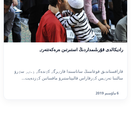
راديكالدى قۇرىلىمداردىڭ استىرتىن ەرەكەتتەرٸ
قازاقستاندىق قوعامنىڭ ساناسىندا قازٸرگٸ كٷندەگٸ ٶمٸر سٷرۋ
سالتىنا تەرٸس كٶزقاراس قالىپتاستىرۋ ماقساتىن كٶزدەيت...
6 ماۋسىم 2019