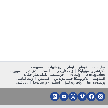
ساياسات
قوعام
ايماق
رۋحانييات
ەدەبيەت
ەكٸنشٸ رەسپۋبليكا
ۇلت تاريحى
ەلەمدە
دىزەتەر
سپورت
U magazine
ۇلت TV
جۇمىسشى ماماندىقتار جىلى!
اقساۋىت
ەكونوميكا جەنە بيزنەس
قىلمىس
ۇلت ايناسى
پوستtimes
ۇلت وبەكتيۆ
ايتىلدى - ورىندالدى!
ٶزەكتٸ